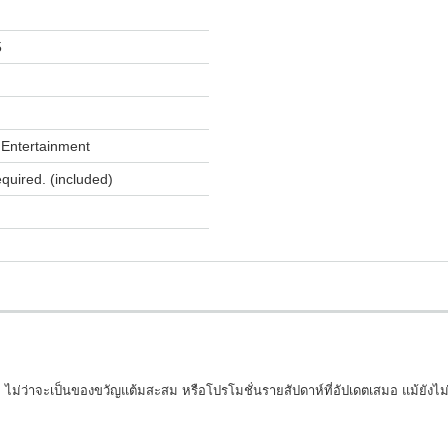
5
Entertainment
equired. (included)
่ ไม่ว่าจะเป็นของขวัญแต้มสะสม หรือโปรโมชั่นรายสัปดาห์ที่อัปเดตเสมอ แม้ยังไ