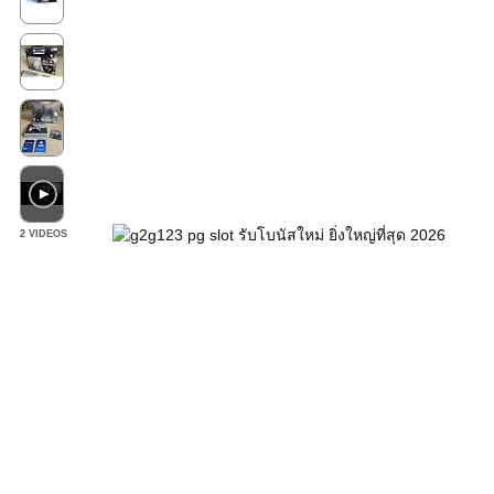
2 VIDEOS