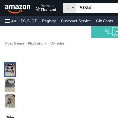
Deliver to
All
Thailand
PG SLOT
Registry
Customer Service
Gift Cards
All
›
›
Video Games
PlayStation 4
Consoles