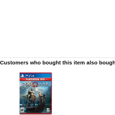
Customers who bought this item also bough