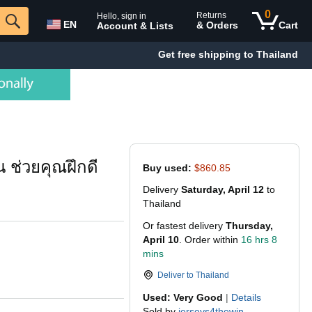
0
Returns
Hello, sign in
EN
& Orders
Cart
Account & Lists
Get free shipping to Thailand
 ช่วยคุณฝึกดี
Buy used:
$860.85
Delivery
Saturday, April 12
to
Thailand
Or fastest delivery
Thursday,
April 10
. Order within
16 hrs 8
mins
Deliver to
Thailand
Used: Very Good
|
Details
Sold by
jerseys4thewin