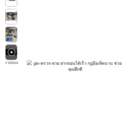
2 VIDEOS