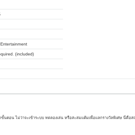
5
Entertainment
equired. (included)
ขั้นตอน ไม่ว่าจะเข้าระบบ ทดลองเล่น หรือสะสมแต้มเพื่อแลกรางวัลพิเศษ นี่คือส