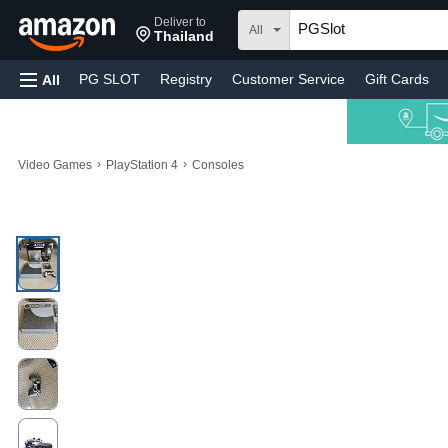
Deliver to
All
Thailand
PG SLOT
Registry
Customer Service
Gift Cards
All
›
›
Video Games
PlayStation 4
Consoles