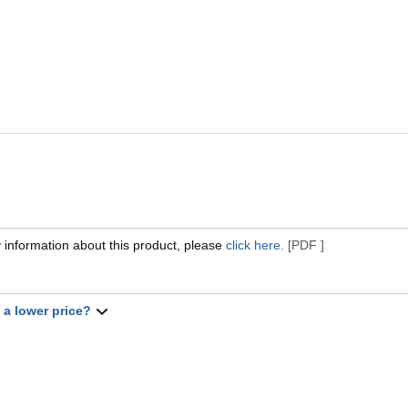
 information about this product, please
click here.
[PDF ]
t a lower price?