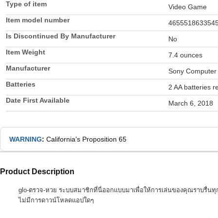
Type of item
Video Game
Item model number
465551863354
Is Discontinued By Manufacturer
No
Item Weight
7.4 ounces
Manufacturer
Sony Computer 
Batteries
2 AA batteries r
Date First Available
March 6, 2018
WARNING
:
California’s Proposition 65
Product Description
glo-ตรวจ-หวย ระบบสมาชิกที่นี่ออกแบบมาเพื่อให้การเล่นของคุณราบรื่นทุก
ไม่มีการดาวน์โหลดแอปใดๆ