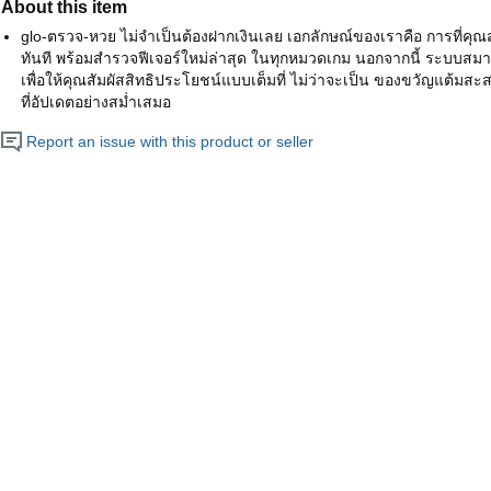
About this item
glo-ตรวจ-หวย ไม่จำเป็นต้องฝากเงินเลย เอกลักษณ์ของเราคือ การที่คุ
ทันที พร้อมสำรวจฟีเจอร์ใหม่ล่าสุด ในทุกหมวดเกม นอกจากนี้ ระบบสม
เพื่อให้คุณสัมผัสสิทธิประโยชน์แบบเต็มที่ ไม่ว่าจะเป็น ของขวัญแต้มสะ
ที่อัปเดตอย่างสม่ำเสมอ
Report an issue with this product or seller