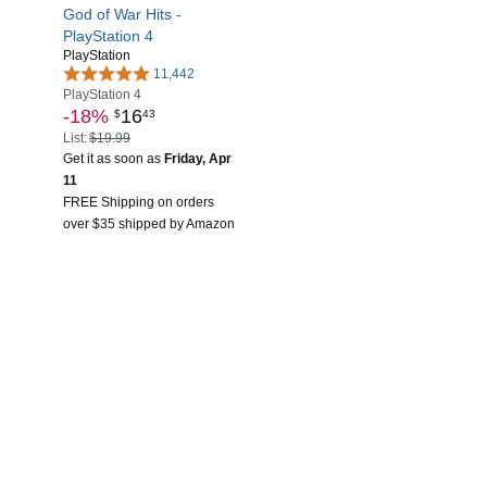
God of War Hits -
PlayStation 4
PlayStation
11,442
PlayStation 4
-18%
16
$
43
List:
$19.99
Get it as soon as
Friday, Apr
11
FREE Shipping on orders
over $35 shipped by Amazon