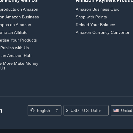
e Money with Us
Amazon Payment Produc
 products on Amazon
Amazon Business Card
 on Amazon Business
Shop with Points
 apps on Amazon
Reload Your Balance
me an Affiliate
Amazon Currency Converter
rtise Your Products
-Publish with Us
t an Amazon Hub
e More Make Money
 Us
English
$
USD - U.S. Dollar
United