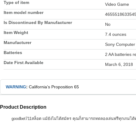
Type of item
Video Game
Item model number
465551863354
Is Discontinued By Manufacturer
No
Item Weight
7.4 ounces
Manufacturer
Sony Computer 
Batteries
2 AA batteries r
Date First Available
March 6, 2018
WARNING
:
California’s Proposition 65
Product Description
goodbet711สล็อต แม้ยังไม่ได้สมัคร คุณก็สามารถทดลองเล่นฟรีทุกเกมได้ทั