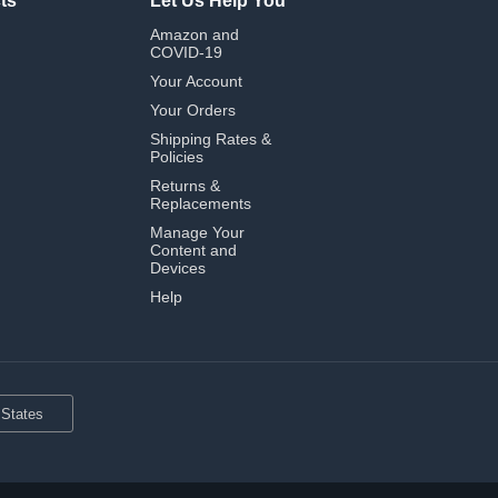
ts
Let Us Help You
Amazon and
COVID-19
Your Account
Your Orders
Shipping Rates &
Policies
Returns &
Replacements
Manage Your
Content and
Devices
Help
 States