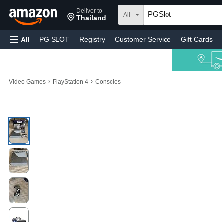
Deliver to
All
Thailand
PG SLOT
Registry
Customer Service
Gift Cards
All
›
›
Video Games
PlayStation 4
Consoles