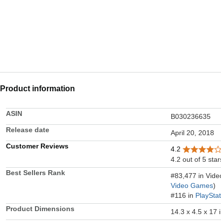
Product information
ASIN
B030236635
Release date
April 20, 2018
Customer Reviews
4.2
4.2 out of 5 star
Best Sellers Rank
#83,477 in Vid
Video Games
)
#116 in
PlaySta
Product Dimensions
14.3 x 4.5 x 17