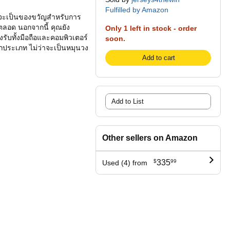
Fulfilled by Amazon
่าจะเป็นของขวัญสำหรับการ
ตลอด นอกจากนี้ คุณยัง
Only 1 left in stock - order
บทั้งมือถือและคอมพิวเตอร์
soon.
กประเภท ไม่ว่าจะเป็นหมุนวง
Add to cart
Add to List
Other sellers on Amazon
$
335
99
Used (4) from