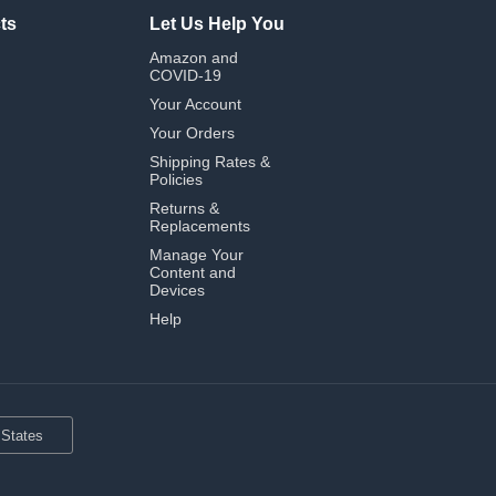
ts
Let Us Help You
Amazon and
COVID-19
Your Account
Your Orders
Shipping Rates &
Policies
Returns &
Replacements
Manage Your
Content and
Devices
Help
 States