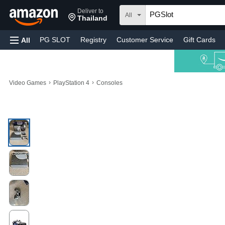
Deliver to
All
Thailand
PG SLOT
Registry
Customer Service
Gift Cards
All
›
›
Video Games
PlayStation 4
Consoles