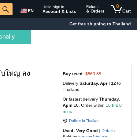
0
Returns
Hello, sign in
EN
& Orders
Cart
Account & Lists
Get free shipping to Thailand
ับใหญ่ ลง
Buy used:
$860.85
Delivery
Saturday, April 12
to
Thailand
Or fastest delivery
Thursday,
April 10
. Order within
16 hrs 8
mins
Deliver to
Thailand
Used: Very Good
|
Details
Sold by
jerseys4thewin