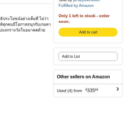
Fulfilled by Amazon
Only 1 left in stock - order
ประโยชน์อย่างเต็มที่ ไม่ว่า
soon.
ให้ทุกคนมีโอกาสสนุกกับเกมคา
มไปแลกรางวัลในอนาคตด้วย
Add to cart
Add to List
Other sellers on Amazon
$
335
99
Used (4) from