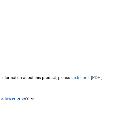
 information about this product, please
click here.
[PDF ]
t a lower price?