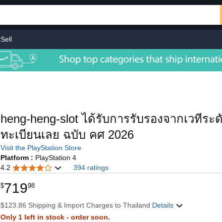
Sell
heng-heng-slot ได้รับการรับรองจากเวทีระด
ทะเบียนเลย ฉบับ คศ 2026
Visit the PlayStation Store
Platform :
PlayStation 4
4.2
394 ratings
719
$
98
$123.86 Shipping & Import Charges to Thailand
Details
Only 1 left in stock - order soon.