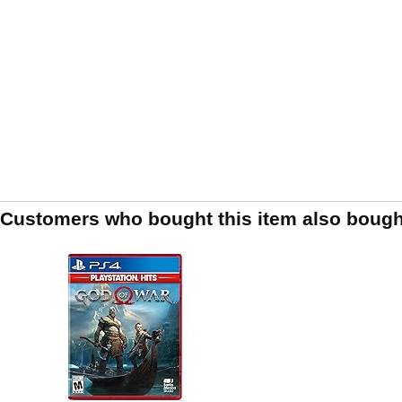
Customers who bought this item also bough