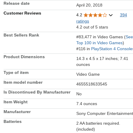
Release date
April 20, 2018
Customer Reviews
4.2
394
ratings
4.2 out of 5 stars
Best Sellers Rank
#83,477 in Video Games (
See
Top 100 in Video Games
)
#116 in
PlayStation 4 Console
Product Dimensions
14.3 x 4.5 x 17 inches; 7.41
ounces
Type of item
Video Game
Item model number
4655518633545
Is Discontinued By Manufacturer
No
Item Weight
7.4 ounces
Manufacturer
Sony Computer Entertainmen
Batteries
2 AA batteries required.
(included)