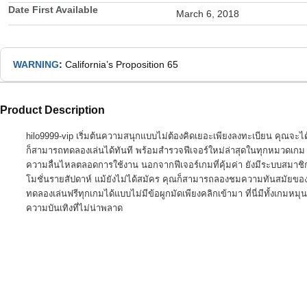
Date First Available
March 6, 2018
WARNING
:
California’s Proposition 65
Product Description
hilo9999-vip เริ่มต้นความสนุกแบบไม่ต้องคิดเยอะเพียงลงทะเบียน คุณจะได
ก็สามารถทดลองเล่นได้ทันที พร้อมสำรวจฟีเจอร์ใหม่ล่าสุดในทุกหมวดเก
ความลื่นไหลตลอดการใช้งาน นอกจากฟีเจอร์เกมที่คุ้มค่า ยังมีระบบสมาชิก
โมชั่นรายสัปดาห์ แม้ยังไม่ได้สมัคร คุณก็สามารถลองชมความทันสมัยของ A
ทดลองเล่นฟรีทุกเกมได้แบบไม่มีข้อผูกมัดเพียงคลิกเข้ามา ที่นี่มีทั้งเกม
ความบันเทิงที่ไม่น่าพลาด