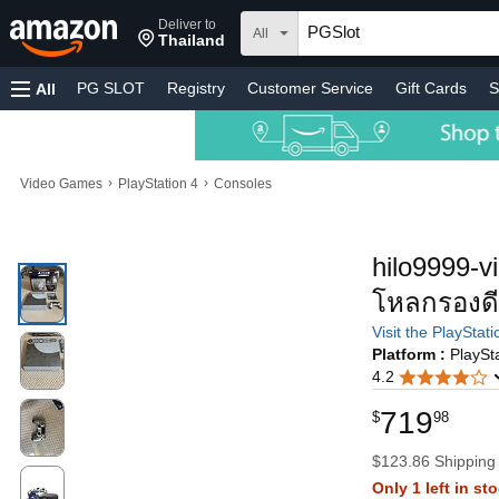
Deliver to
All
Thailand
PG SLOT
Registry
Customer Service
Gift Cards
S
All
›
›
Video Games
PlayStation 4
Consoles
hilo9999-vi
โหลกรองดี
Visit the PlayStat
Platform :
PlaySt
4.2
719
$
98
$123.86 Shipping
Only 1 left in st