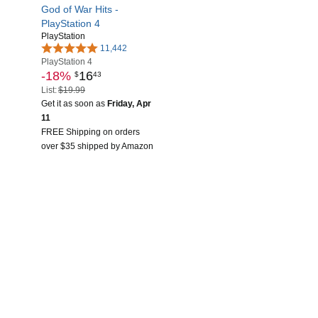
God of War Hits -
PlayStation 4
PlayStation
11,442
PlayStation 4
-18%
16
$
43
List:
$19.99
Get it as soon as
Friday, Apr
11
FREE Shipping on orders
over $35 shipped by Amazon