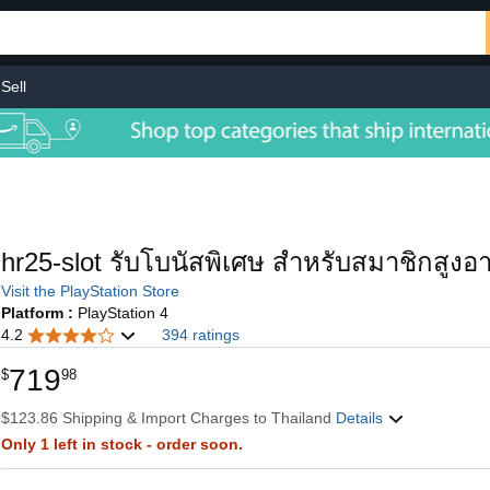
Sell
hr25-slot รับโบนัสพิเศษ สำหรับสมาชิกสูงอา
Visit the PlayStation Store
Platform :
PlayStation 4
4.2
394 ratings
719
$
98
$123.86 Shipping & Import Charges to Thailand
Details
Only 1 left in stock - order soon.