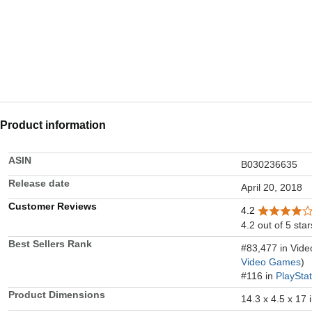
Product information
ASIN
B030236635
Release date
April 20, 2018
Customer Reviews
4.2
4.2 out of 5 star
Best Sellers Rank
#83,477 in Vid
Video Games
)
#116 in
PlaySta
Product Dimensions
14.3 x 4.5 x 17