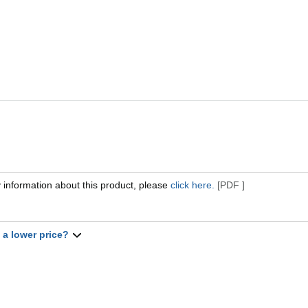
 information about this product, please
click here.
[PDF ]
t a lower price?