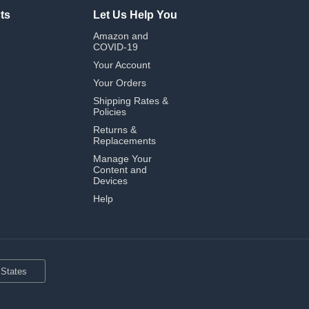
ts
Let Us Help You
Amazon and
COVID-19
Your Account
Your Orders
Shipping Rates &
Policies
Returns &
Replacements
Manage Your
Content and
Devices
Help
 States