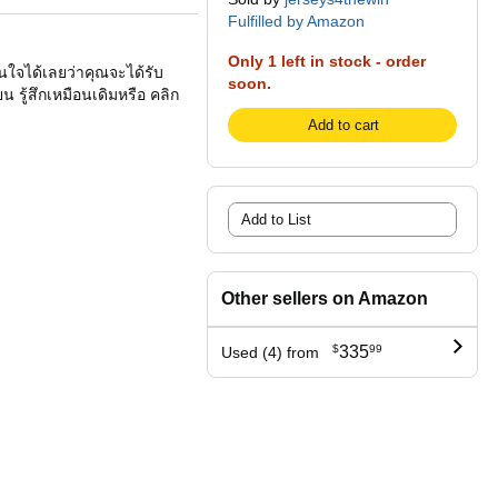
Fulfilled by Amazon
Only 1 left in stock - order
่นใจได้เลยว่าคุณจะได้รับ
soon.
รู้สึกเหมือนเดิมหรือ คลิก
Add to cart
Add to List
Other sellers on Amazon
$
335
99
Used (4) from