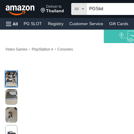
Deliver to
All
Thailand
PG SLOT
Registry
Customer Service
Gift Cards
All
›
›
Video Games
PlayStation 4
Consoles