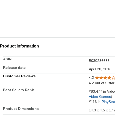
Product information
ASIN
B030236635
Release date
April 20, 2018
Customer Reviews
4.2
4.2 out of 5 star
Best Sellers Rank
#83,477 in Vid
Video Games
)
#116 in
PlaySta
Product Dimensions
14.3 x 4.5 x 17