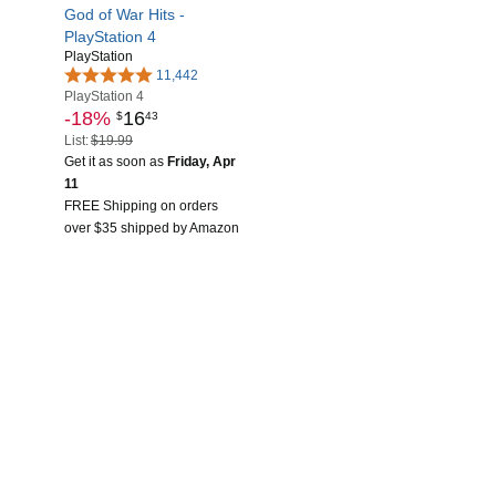
God of War Hits -
PlayStation 4
PlayStation
11,442
PlayStation 4
-18%
16
$
43
List:
$19.99
Get it as soon as
Friday, Apr
11
FREE Shipping on orders
over $35 shipped by Amazon