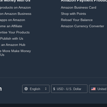
e Money with Us
Amazon Payment Produc
 products on Amazon
Amazon Business Card
 on Amazon Business
Shop with Points
 apps on Amazon
Reload Your Balance
me an Affiliate
Amazon Currency Converter
rtise Your Products
-Publish with Us
t an Amazon Hub
e More Make Money
 Us
English
$
USD - U.S. Dollar
United