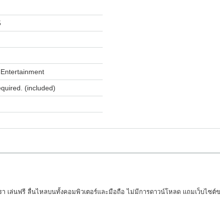
5
Entertainment
equired. (included)
 เล่นฟรี ลื่นไหลบนทั้งคอมพิวเตอร์และมือถือ ไม่มีการดาวน์โหลด แถมเว็บไซต์ของเ