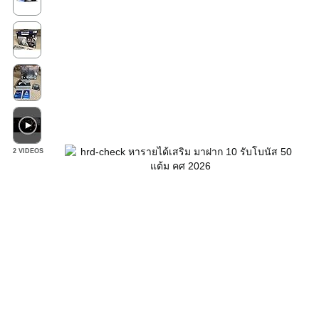
2 VIDEOS