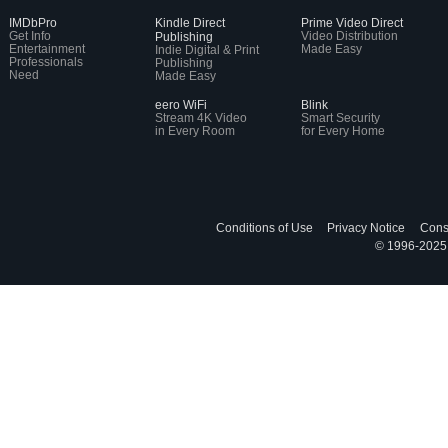
IMDbPro
Kindle Direct
Prime Video Direct
Get Info
Video Distribution
Publishing
Entertainment
Made Easy
Indie Digital & Print
Professionals
Publishing
Need
Made Easy
eero WiFi
Blink
Stream 4K Video
Smart Security
in Every Room
for Every Home
Conditions of Use
Privacy Notice
Cons
© 1996-2025, 