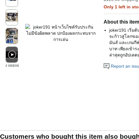
Only 1 left in st
About this ite
joker191 เริ่ม
จะก้าวสู่โลกขอ
มันส์ และเกมกีฬ
บาท เพียงเข้าระ
ล่าสุดถูกอัปเดตอ
Report an issue
2 VIDEOS
Customers who bought this item also bough