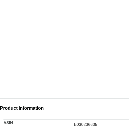
Product information
ASIN
B030236635