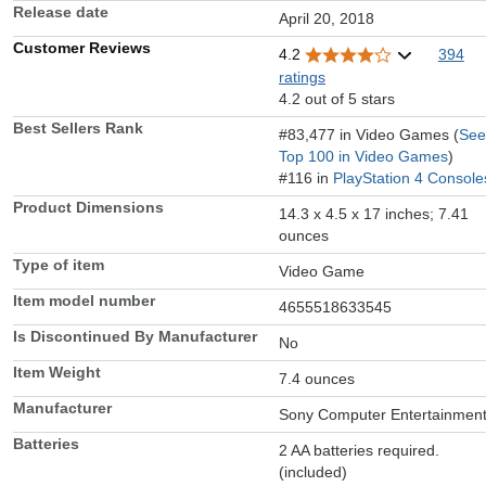
Release date
April 20, 2018
Customer Reviews
4.2
394
ratings
4.2 out of 5 stars
Best Sellers Rank
#83,477 in Video Games (
See
Top 100 in Video Games
)
#116 in
PlayStation 4 Console
Product Dimensions
14.3 x 4.5 x 17 inches; 7.41
ounces
Type of item
Video Game
Item model number
4655518633545
Is Discontinued By Manufacturer
No
Item Weight
7.4 ounces
Manufacturer
Sony Computer Entertainmen
Batteries
2 AA batteries required.
(included)