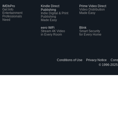
IMDbPro
Kindle Direct
Prime Video Direct
Get Info
Video Distribution
Publishing
Entertainment
Made Easy
Indie Digital & Print
Professionals
Publishing
Need
Made Easy
eero WiFi
Blink
Stream 4K Video
Smart Security
in Every Room
for Every Home
Conditions of Use
Privacy Notice
Cons
© 1996-2025, 