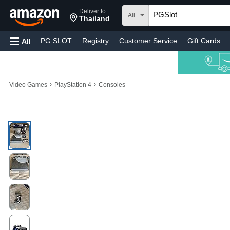
Deliver to
All
Thailand
PG SLOT
Registry
Customer Service
Gift Cards
All
›
›
Video Games
PlayStation 4
Consoles