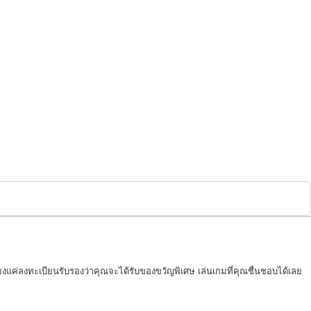
ยงแค่ลงทะเบียนรับรองว่าคุณจะได้รับของขวัญพิเศษ เล่นเกมที่คุณชื่นชอบได้เลย