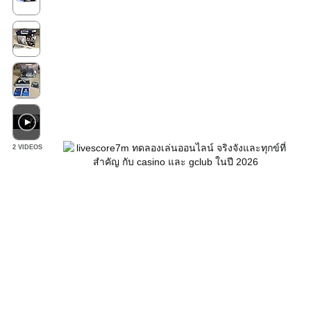
2 VIDEOS