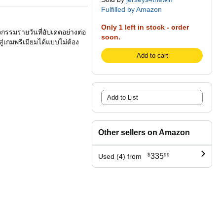
Fulfilled by Amazon
Only 1 left in stock - order
จกรรมรายวันที่อัปเดตอย่างต่อ
soon.
สู่เกมพรีเมียมได้แบบไม่ต้อง
Add to cart
Add to List
Other sellers on Amazon
$
335
99
Used (4) from