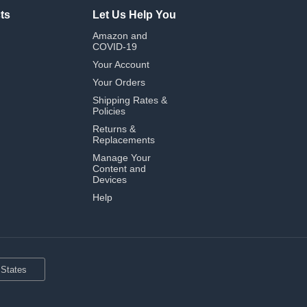
ts
Let Us Help You
Amazon and
COVID-19
Your Account
Your Orders
Shipping Rates &
Policies
Returns &
Replacements
Manage Your
Content and
Devices
Help
 States