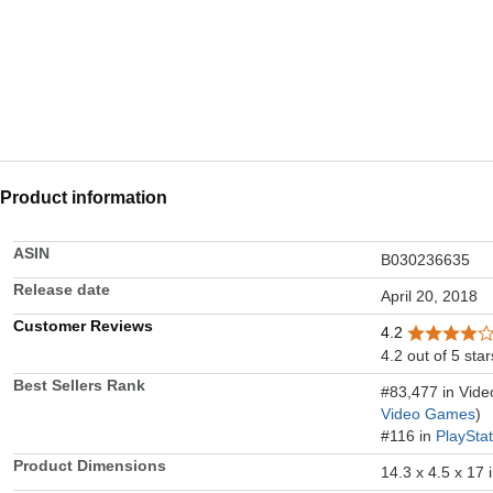
Product information
ASIN
B030236635
Release date
April 20, 2018
Customer Reviews
4.2
4.2 out of 5 star
Best Sellers Rank
#83,477 in Vid
Video Games
)
#116 in
PlaySta
Product Dimensions
14.3 x 4.5 x 17