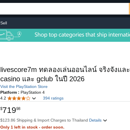
Sell
livescore7m ทดลองเล่นออนไลน์ จริงจังและท
casino และ gclub ในปี 2026
Visit the PlayStation Store
Platform :
PlayStation 4
4.2
394 ratings
719
$
98
$123.86 Shipping & Import Charges to Thailand
Details
Only 1 left in stock - order soon.