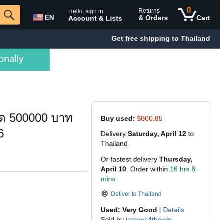
0
Returns
Hello, sign in
EN
& Orders
Cart
Account & Lists
Get free shipping to Thailand
สุด 500000 บาท
Buy used:
$860.85
6
Delivery
Saturday, April 12
to
Thailand
Or fastest delivery
Thursday,
April 10
. Order within
16 hrs 8
mins
Deliver to
Thailand
Used: Very Good
|
Details
Sold by
jerseys4thewin