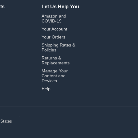
ts
Let Us Help You
Amazon and
COVID-19
Your Account
Your Orders
Shipping Rates &
Policies
Returns &
Replacements
Manage Your
Content and
Devices
Help
 States