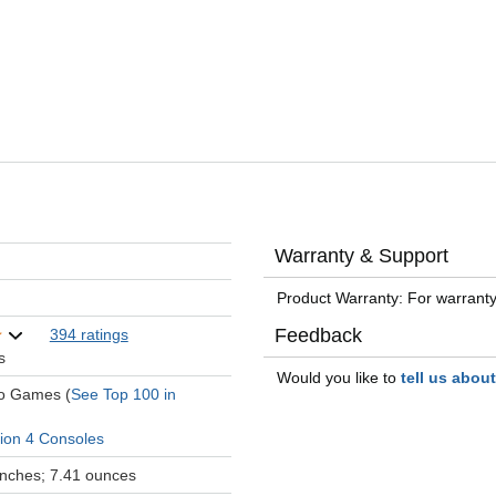
Warranty & Support
Product Warranty: For warranty
Feedback
394 ratings
s
Would you like to
tell us abou
eo Games (
See Top 100 in
tion 4 Consoles
 inches; 7.41 ounces