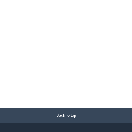
Back to top