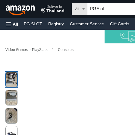
Deliver to
All
Thailand
PG SLOT
Registry
Customer Service
Gift Cards
All
›
›
Video Games
PlayStation 4
Consoles