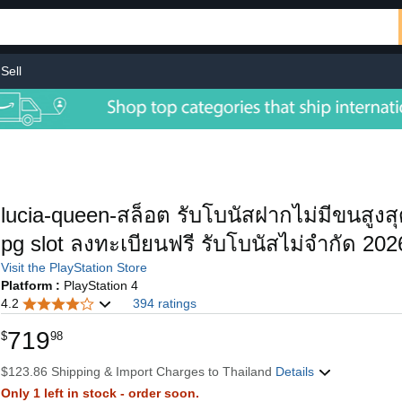
Sell
lucia-queen-สล็อต รับโบนัสฝากไม่มีขนสูง
pg slot ลงทะเบียนฟรี รับโบนัสไม่จำกัด 202
Visit the PlayStation Store
Platform :
PlayStation 4
4.2
394 ratings
719
$
98
$123.86 Shipping & Import Charges to Thailand
Details
Only 1 left in stock - order soon.