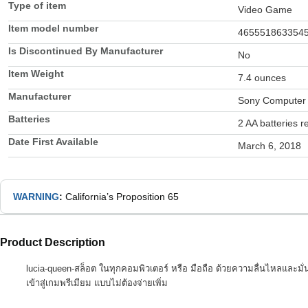
Type of item
Video Game
Item model number
465551863354
Is Discontinued By Manufacturer
No
Item Weight
7.4 ounces
Manufacturer
Sony Computer 
Batteries
2 AA batteries r
Date First Available
March 6, 2018
WARNING
:
California’s Proposition 65
Product Description
lucia-queen-สล็อต ในทุกคอมพิวเตอร์ หรือ มือถือ ด้วยความลื่นไหลและมั่นใ
เข้าสู่เกมพรีเมียม แบบไม่ต้องจ่ายเพิ่ม