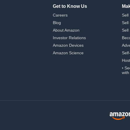
Get to Know Us
Mak
Careers
Sell
Blog
Sell
About Amazon
Sell
Investor Relations
Beco
Amazon Devices
Adve
Amazon Science
Self
Hos
›
Se
with