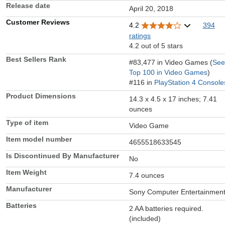
Release date
April 20, 2018
Customer Reviews
4.2
394
ratings
4.2 out of 5 stars
Best Sellers Rank
#83,477 in Video Games (
See
Top 100 in Video Games
)
#116 in
PlayStation 4 Console
Product Dimensions
14.3 x 4.5 x 17 inches; 7.41
ounces
Type of item
Video Game
Item model number
4655518633545
Is Discontinued By Manufacturer
No
Item Weight
7.4 ounces
Manufacturer
Sony Computer Entertainmen
Batteries
2 AA batteries required.
(included)