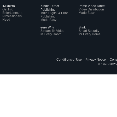
IMDbPro
Kindle Direct
Prime Video Direct
Get Info
Video Distribution
Publishing
Entertainment
Made Easy
Indie Digital & Print
Professionals
Publishing
Need
Made Easy
eero WiFi
Blink
Stream 4K Video
Smart Security
in Every Room
for Every Home
Conditions of Use
Privacy Notice
Cons
© 1996-2025, 