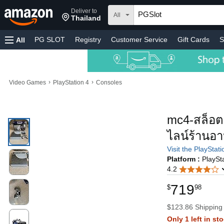
Deliver to
All
Thailand
PG SLOT
Registry
Customer Service
Gift Cards
S
All
›
›
Video Games
PlayStation 4
Consoles
mc4-สล็อต
ไลน์ร้านอ
Visit the PlayStat
Platform :
PlaySt
4.2
719
$
98
$123.86 Shipping
Only 1 left in st