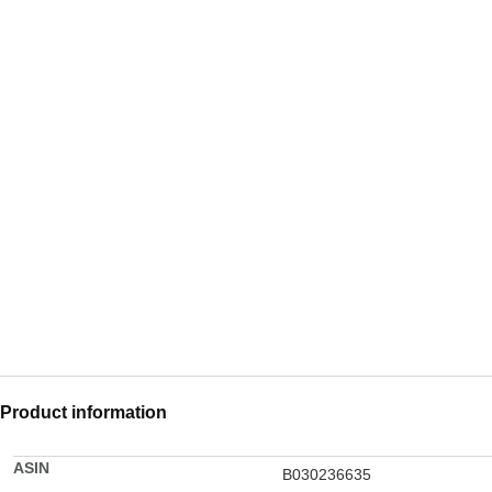
Product information
ASIN
B030236635