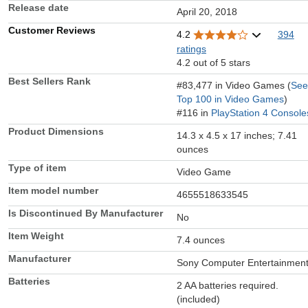
Release date
April 20, 2018
Customer Reviews
4.2
394
ratings
4.2 out of 5 stars
Best Sellers Rank
#83,477 in Video Games (
See
Top 100 in Video Games
)
#116 in
PlayStation 4 Console
Product Dimensions
14.3 x 4.5 x 17 inches; 7.41
ounces
Type of item
Video Game
Item model number
4655518633545
Is Discontinued By Manufacturer
No
Item Weight
7.4 ounces
Manufacturer
Sony Computer Entertainmen
Batteries
2 AA batteries required.
(included)