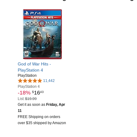
God of War Hits -
PlayStation 4
PlayStation
11,442
PlayStation 4
-18%
16
$
43
List:
$19.99
Get it as soon as
Friday, Apr
11
FREE Shipping on orders
over $35 shipped by Amazon