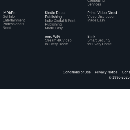
Computing
Services
IMDbPro
Kindle Direct
Prime Video Direct
Get Info
Video Distribution
Publishing
Entertainment
Made Easy
Indie Digital & Print
Professionals
Publishing
Need
Made Easy
eero WiFi
Blink
Stream 4K Video
Smart Security
in Every Room
for Every Home
Conditions of Use
Privacy Notice
Cons
© 1996-2025, 