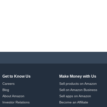
Get to Know Us
Make Money with Us
Careers
Sell products on Amazon
Blog
Sell on Amazon Business
About Amazon
Sell apps on Amazon
Investor Relations
Become an Affiliate