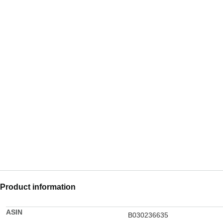
Product information
ASIN
B030236635