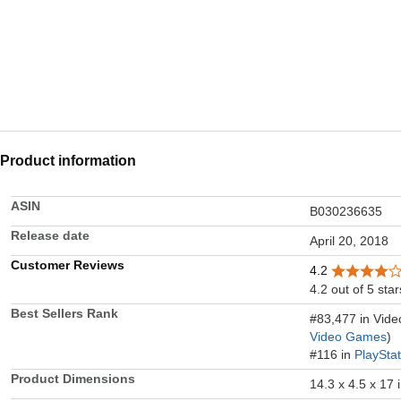
Product information
ASIN
B030236635
Release date
April 20, 2018
Customer Reviews
4.2
4.2 out of 5 star
Best Sellers Rank
#83,477 in Vid
Video Games
)
#116 in
PlaySta
Product Dimensions
14.3 x 4.5 x 17