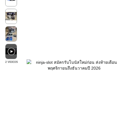
2 VIDEOS