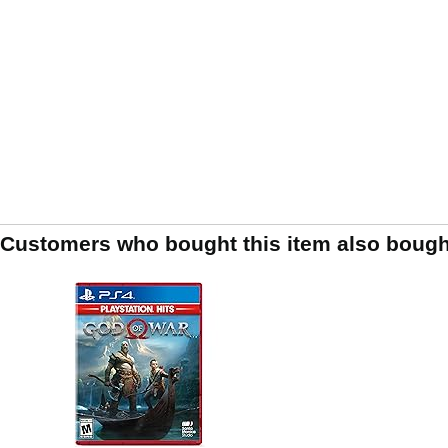
Customers who bought this item also bough