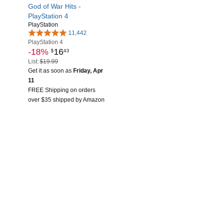
God of War Hits -
PlayStation 4
PlayStation
11,442
PlayStation 4
-18%
16
$
43
List:
$19.99
Get it as soon as
Friday, Apr
11
FREE Shipping on orders
over $35 shipped by Amazon