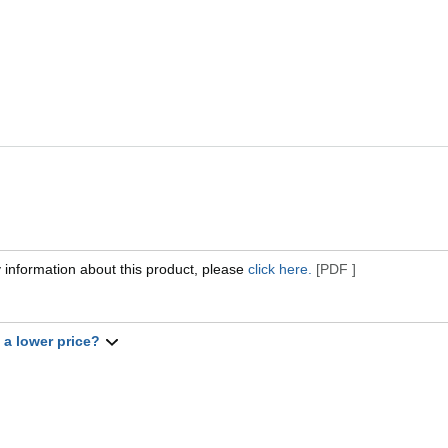
 information about this product, please
click here.
[PDF ]
t a lower price?