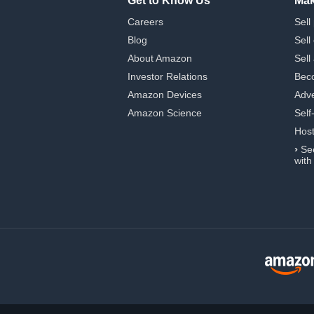
Get to Know Us
Mak
Careers
Sell
Blog
Sell
About Amazon
Sell
Investor Relations
Beco
Amazon Devices
Adve
Amazon Science
Self
Hos
›
Se
with