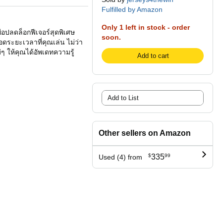
Fulfilled by Amazon
Only 1 left in stock - order
ื่อปลดล็อกฟีเจอร์สุดพิเศษ
soon.
ดระยะเวลาที่คุณเล่น ไม่ว่า
่ๆ ให้คุณได้อัพเดทความรู้
Add to cart
Add to List
Other sellers on Amazon
$
335
99
Used (4) from