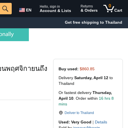
0
Returns
Hello, sign in
EN
& Orders
Cart
Account & Lists
Get free shipping to Thailand
ดือนพฤศจิกายนถึง
Buy used:
$860.85
Delivery
Saturday, April 12
to
Thailand
Or fastest delivery
Thursday,
April 10
. Order within
16 hrs 8
mins
Deliver to
Thailand
Used: Very Good
|
Details
Sold by
jerseys4thewin