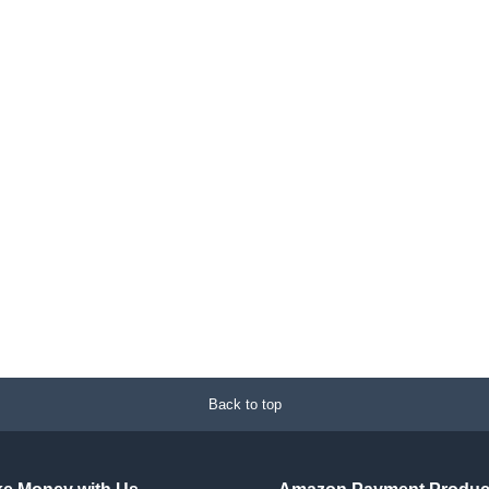
Back to top