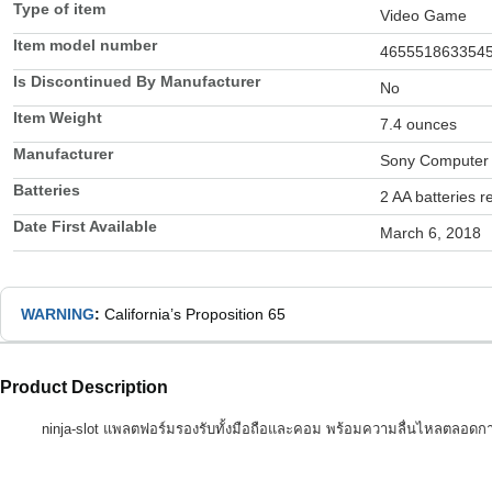
Type of item
Video Game
Item model number
465551863354
Is Discontinued By Manufacturer
No
Item Weight
7.4 ounces
Manufacturer
Sony Computer 
Batteries
2 AA batteries r
Date First Available
March 6, 2018
WARNING
:
California’s Proposition 65
Product Description
ninja-slot แพลตฟอร์มรองรับทั้งมือถือและคอม พร้อมความลื่นไหลตลอดการใช้