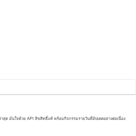
 มั่นใจด้วย API ลิขสิทธิ์แท้ พร้อมกิจกรรมรายวันที่อัปเดตอย่างต่อเนื่อง