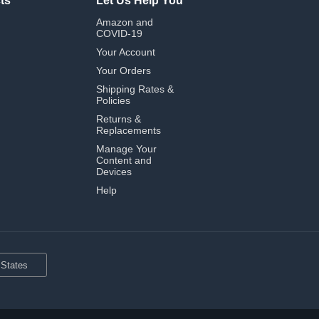
ts
Let Us Help You
Amazon and
COVID-19
Your Account
Your Orders
Shipping Rates &
Policies
Returns &
Replacements
Manage Your
Content and
Devices
Help
 States