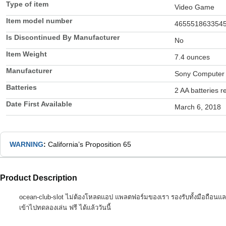
Type of item
Video Game
Item model number
465551863354
Is Discontinued By Manufacturer
No
Item Weight
7.4 ounces
Manufacturer
Sony Computer 
Batteries
2 AA batteries r
Date First Available
March 6, 2018
WARNING
:
California’s Proposition 65
Product Description
ocean-club-slot ไม่ต้องโหลดแอป แพลตฟอร์มของเรา รองรับทั้งมือถือนและค
เข้าไปทดลองเล่น ฟรี ได้แล้ววันนี้