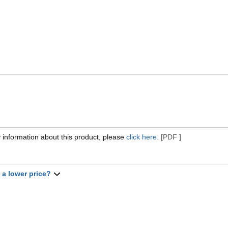
 information about this product, please
click here.
[PDF ]
t a lower price?