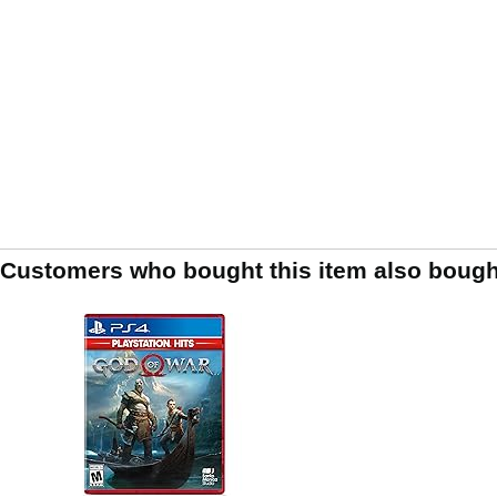
Customers who bought this item also bough