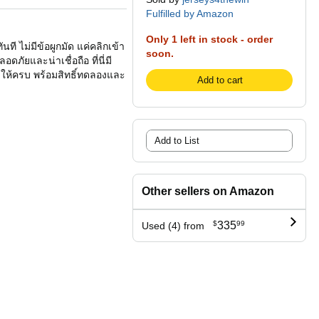
Fulfilled by Amazon
Only 1 left in stock - order
ที ไม่มีข้อผูกมัด แค่คลิกเข้า
soon.
ภัยและน่าเชื่อถือ ที่นี่มี
ีให้ครบ พร้อมสิทธิ์ทดลองและ
Add to cart
Add to List
Other sellers on Amazon
$
335
99
Used (4) from