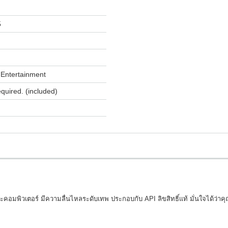
5
Entertainment
equired. (included)
อมพิวเตอร์ มีความลื่นไหลระดับเทพ ประกอบกับ API ลิขสิทธิ์แท้ มั่นใจได้ว่าคุณจ