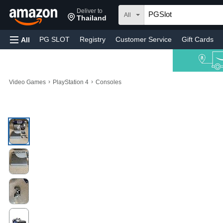
Deliver to
All
Thailand
PG SLOT
Registry
Customer Service
Gift Cards
All
›
›
Video Games
PlayStation 4
Consoles