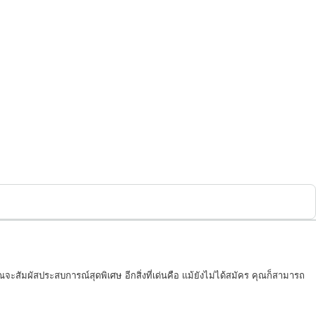
ะสัมผัสประสบการณ์สุดพิเศษ อีกสิ่งที่เด่นคือ แม้ยังไม่ได้สมัคร คุณก็สามารถ