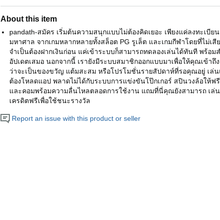
About this item
pandath-สมัคร เริ่มต้นความสนุกแบบไม่ต้องคิดเยอะ เพียงแค่ลงทะเบียน 
มหาศาล จากเกมหลากหลายทั้งสล็อต PG รูเล็ต และเกมกีฬาโดยที่ไม่เสียค
จำเป็นต้องฝากเงินก่อน แค่เข้าระบบก็สามารถทดลองเล่นได้ทันที พร้อมสำร
อัปเดตเสมอ นอกจากนี้ เรายังมีระบบสมาชิกออกแบบมาเพื่อให้คุณเข้าถึงสิ
ว่าจะเป็นของขวัญ แต้มสะสม หรือโปรโมชั่นรายสัปดาห์ที่รอคุณอยู่ เล่นเ
ต้องโหลดแอป พลาดไม่ได้กับระบบการแข่งขันโป๊กเกอร์ สปินวงล้อให้ฟรี 
และคอมพร้อมความลื่นไหลตลอดการใช้งาน แถมที่นี่คุณยังสามารถ เล่นฟร
เครดิตฟรีเพื่อใช้ชนะรางวัล
Report an issue with this product or seller