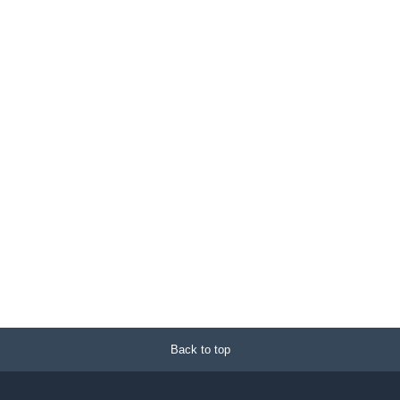
Back to top