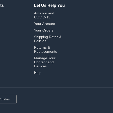
ts
Let Us Help You
Amazon and
COVID-19
Your Account
Your Orders
Shipping Rates &
Policies
Returns &
Replacements
Manage Your
Content and
Devices
Help
 States