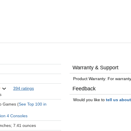
Warranty & Support
Product Warranty: For warranty
Feedback
394 ratings
s
Would you like to
tell us abou
eo Games (
See Top 100 in
tion 4 Consoles
 inches; 7.41 ounces