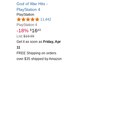
God of War Hits -
PlayStation 4
PlayStation
11,442
PlayStation 4
-18%
16
$
43
List:
$19.99
Get it as soon as
Friday, Apr
11
FREE Shipping on orders
over $35 shipped by Amazon