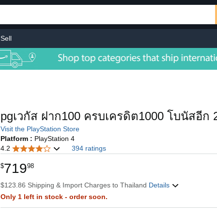
Sell
pgเวกัส ฝาก100 ครบเครดิต1000 โบนัสอีก 2
Visit the PlayStation Store
Platform :
PlayStation 4
4.2
394 ratings
719
$
98
$123.86 Shipping & Import Charges to Thailand
Details
Only 1 left in stock - order soon.