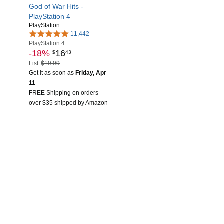
God of War Hits -
PlayStation 4
PlayStation
11,442
PlayStation 4
-18%
16
$
43
List:
$19.99
Get it as soon as
Friday, Apr
11
FREE Shipping on orders
over $35 shipped by Amazon