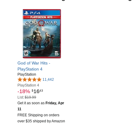
God of War Hits -
PlayStation 4
PlayStation
11,442
PlayStation 4
-18%
16
$
43
List:
$19.99
Get it as soon as
Friday, Apr
11
FREE Shipping on orders
over $35 shipped by Amazon