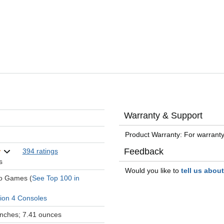
Warranty & Support
Product Warranty: For warranty
Feedback
394 ratings
s
Would you like to
tell us abou
eo Games (
See Top 100 in
tion 4 Consoles
 inches; 7.41 ounces