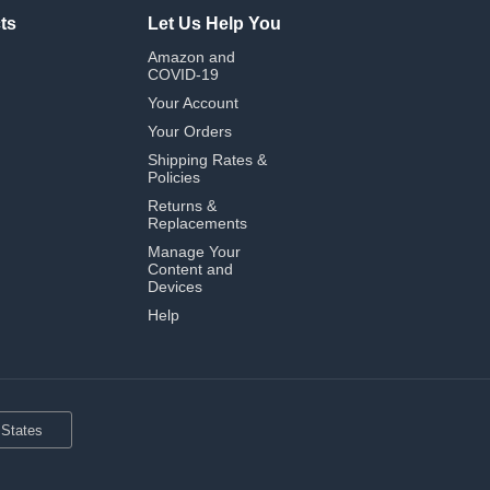
ts
Let Us Help You
Amazon and
COVID-19
Your Account
Your Orders
Shipping Rates &
Policies
Returns &
Replacements
Manage Your
Content and
Devices
Help
 States