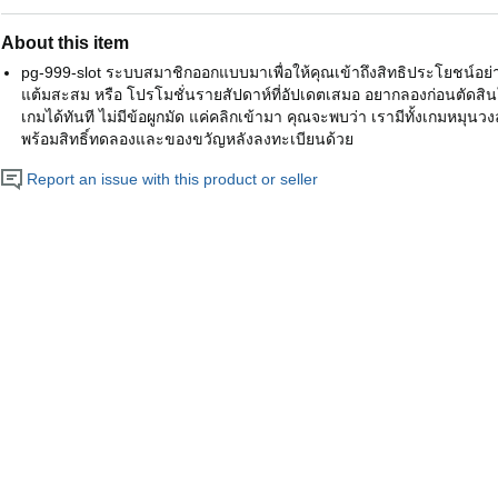
About this item
pg-999-slot ระบบสมาชิกออกแบบมาเพื่อให้คุณเข้าถึงสิทธิประโยชน์อย่าง
แต้มสะสม หรือ โปรโมชั่นรายสัปดาห์ที่อัปเดตเสมอ อยากลองก่อนตัดสิน
เกมได้ทันที ไม่มีข้อผูกมัด แค่คลิกเข้ามา คุณจะพบว่า เรามีทั้งเกมหมุน
พร้อมสิทธิ์ทดลองและของขวัญหลังลงทะเบียนด้วย
Report an issue with this product or seller