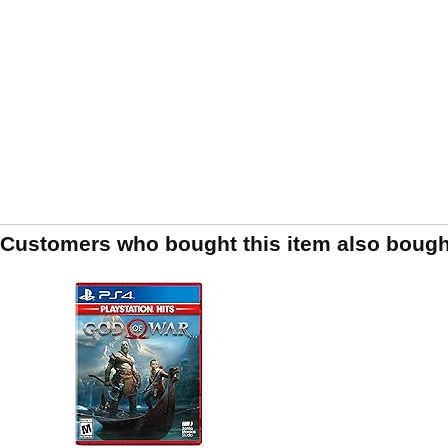
Customers who bought this item also bough