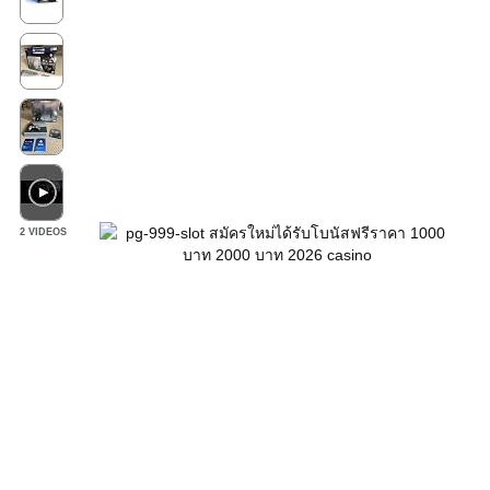
2 VIDEOS