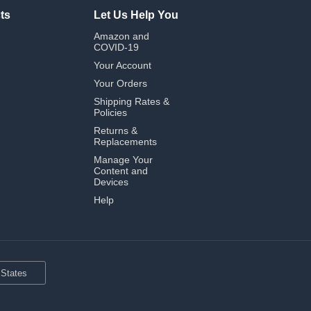
ts
Let Us Help You
Amazon and
COVID-19
Your Account
Your Orders
Shipping Rates &
Policies
Returns &
Replacements
Manage Your
Content and
Devices
Help
 States