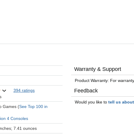
Warranty & Support
Product Warranty: For warranty
Feedback
394 ratings
s
Would you like to
tell us abou
eo Games (
See Top 100 in
tion 4 Consoles
 inches; 7.41 ounces