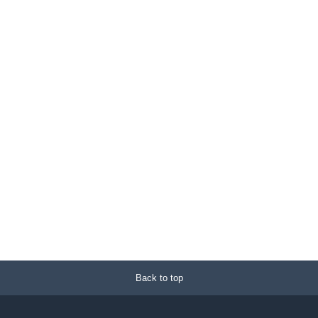
Back to top