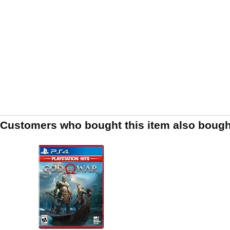
Customers who bought this item also bough