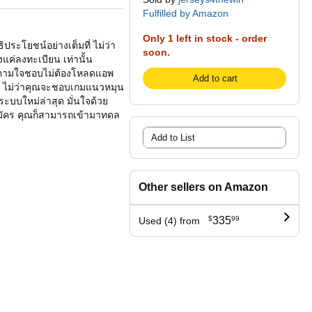
Fulfilled by Amazon
Only 1 left in stock - order
ประโยชน์อย่างเต็มที่ ไม่ว่า
soon.
แค่ลงทะเบียน เท่านั้น
ด้ตามใจชอบไม่ต้องโหลดแอพ
Add to cart
น ไม่ว่าคุณจะชอบเกมแนวหมุน
ระบบใหม่ล่าสุด มั่นใจด้วย
ด้สมัคร คุณก็สามารถเข้ามาทดล
Add to List
Other sellers on Amazon
$
335
99
Used (4) from