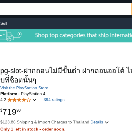
Sell
pg-slot-ฝากถอนไม่มีขั้นต่ํา ฝากถอนออโต้ ไ
บที่ช็อตนั้นๆ
Visit the PlayStation Store
Platform :
PlayStation 4
4.2
394 ratings
719
$
98
$123.86 Shipping & Import Charges to Thailand
Details
Only 1 left in stock - order soon.