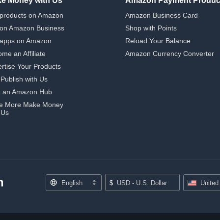
e Money with Us
Amazon Payment Produc
 products on Amazon
Amazon Business Card
 on Amazon Business
Shop with Points
 apps on Amazon
Reload Your Balance
me an Affiliate
Amazon Currency Converter
rtise Your Products
-Publish with Us
t an Amazon Hub
e More Make Money
 Us
English
$
USD - U.S. Dollar
United