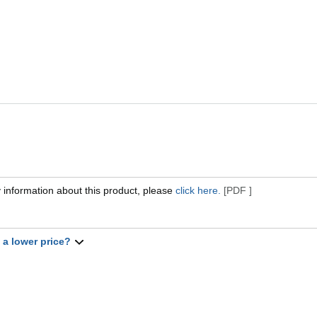
 information about this product, please
click here.
[PDF ]
t a lower price?