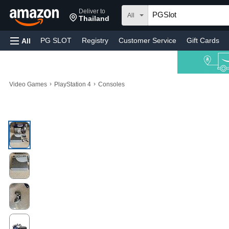
Deliver to
All
Thailand
PG SLOT
Registry
Customer Service
Gift Cards
All
›
›
Video Games
PlayStation 4
Consoles