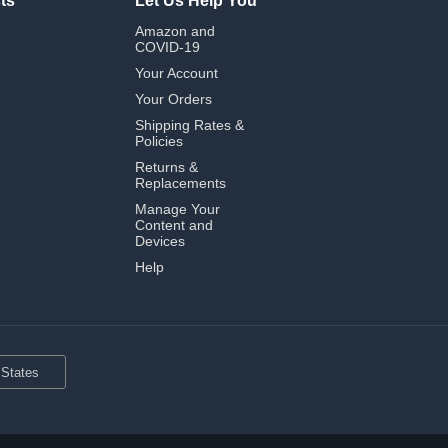
ts
Let Us Help You
Amazon and
COVID-19
Your Account
Your Orders
Shipping Rates &
Policies
Returns &
Replacements
Manage Your
Content and
Devices
Help
 States