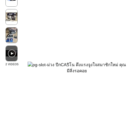
2 VIDEOS