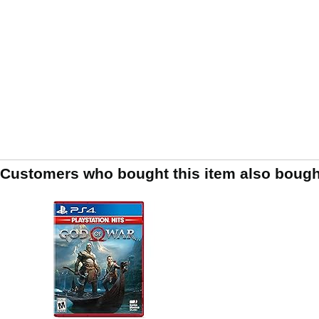
Customers who bought this item also bough