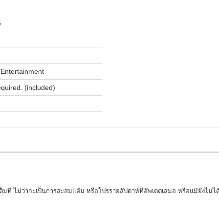
5
Entertainment
equired. (included)
ต็มที่ ไม่ว่าจะเป็นการสะสมแต้ม หรือโปรรายสัปดาห์ที่อัพเดตเสมอ หรือแม้ยังไม