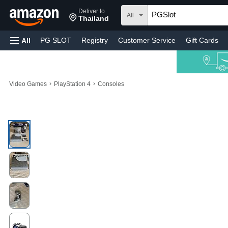
Deliver to
All
Thailand
PG SLOT
Registry
Customer Service
Gift Cards
All
›
›
Video Games
PlayStation 4
Consoles