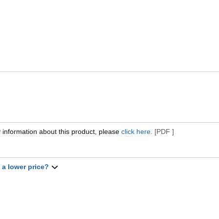
 information about this product, please
click here.
[PDF ]
t a lower price?