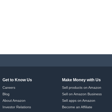
Get to Know Us
Make Money with Us
Careers
Sell products on Amazon
Blog
Sell on Amazon Business
About Amazon
Sell apps on Amazon
Investor Relations
Become an Affiliate