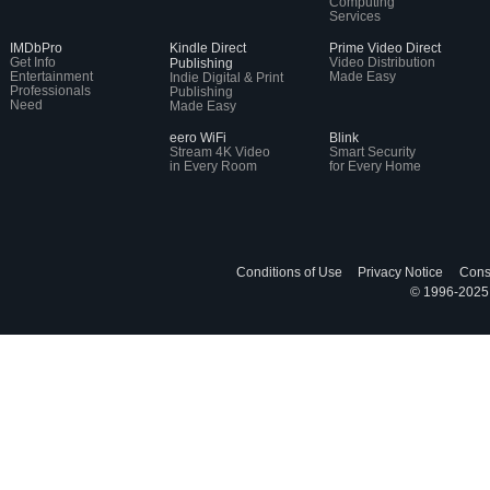
Computing
Services
IMDbPro
Kindle Direct
Prime Video Direct
Get Info
Video Distribution
Publishing
Entertainment
Made Easy
Indie Digital & Print
Professionals
Publishing
Need
Made Easy
eero WiFi
Blink
Stream 4K Video
Smart Security
in Every Room
for Every Home
Conditions of Use
Privacy Notice
Cons
© 1996-2025, 