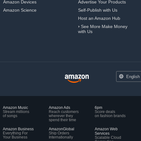
Amazon Devices
Advertise Your Products
Amazon Science
Self-Publish with Us
Host an Amazon Hub
›
See More Make Money
with Us
English
Amazon Music
Amazon Ads
6pm
Stream millions
Reach customers
Score deals
of songs
wherever they
on fashion brands
spend their time
Amazon Business
AmazonGlobal
Amazon Web
Everything For
Ship Orders
Services
Your Business
Internationally
Scalable Cloud