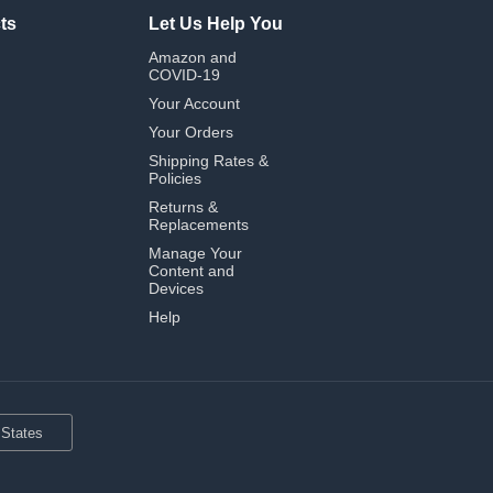
ts
Let Us Help You
Amazon and
COVID-19
Your Account
Your Orders
Shipping Rates &
Policies
Returns &
Replacements
Manage Your
Content and
Devices
Help
 States