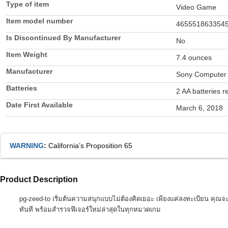
Type of item
Video Game
Item model number
465551863354
Is Discontinued By Manufacturer
No
Item Weight
7.4 ounces
Manufacturer
Sony Computer 
Batteries
2 AA batteries r
Date First Available
March 6, 2018
WARNING
:
California’s Proposition 65
Product Description
pg-zeed-to เริ่มต้นความสนุกแบบไม่ต้องคิดเยอะ เพียงแค่ลงทะเบียน คุณจะ
ทันที พร้อมสำรวจฟีเจอร์ใหม่ล่าสุดในทุกหมวดเกม