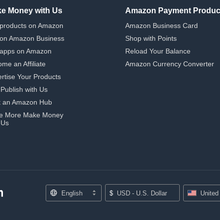
e Money with Us
Amazon Payment Produc
 products on Amazon
Amazon Business Card
 on Amazon Business
Shop with Points
 apps on Amazon
Reload Your Balance
me an Affiliate
Amazon Currency Converter
rtise Your Products
-Publish with Us
t an Amazon Hub
e More Make Money
 Us
English
$
USD - U.S. Dollar
United