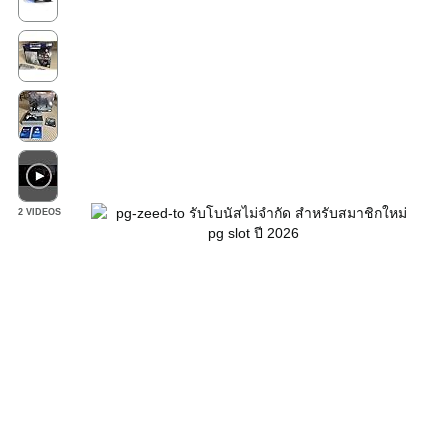
2 VIDEOS