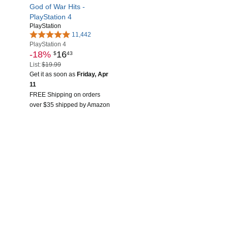
God of War Hits -
PlayStation 4
PlayStation
11,442
PlayStation 4
-18%
16
$
43
List:
$19.99
Get it as soon as
Friday, Apr
11
FREE Shipping on orders
over $35 shipped by Amazon