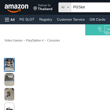
Deliver to
All
Thailand
PG SLOT
Registry
Customer Service
Gift Cards
All
›
›
Video Games
PlayStation 4
Consoles