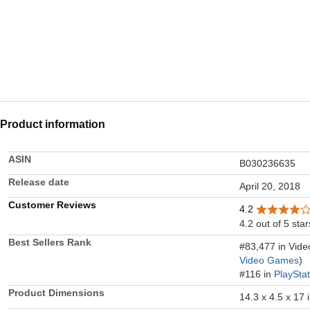
Product information
ASIN
B030236635
Release date
April 20, 2018
Customer Reviews
4.2
4.2 out of 5 star
Best Sellers Rank
#83,477 in Vid
Video Games
)
#116 in
PlaySta
Product Dimensions
14.3 x 4.5 x 17