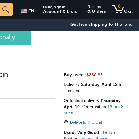
0
Returns
Hello, sign in
EN
& Orders
Cart
Account & Lists
Get free shipping to Thailand
oin
Buy used:
$860.85
Delivery
Saturday, April 12
to
Thailand
Or fastest delivery
Thursday,
April 10
. Order within
16 hrs 8
mins
Deliver to
Thailand
Used: Very Good
|
Details
Sold by
jerseys4thewin