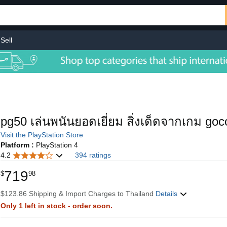
Sell
pg50 เล่นพนันยอดเยี่ยม สิ่งเด็ดจากเกม goc
Visit the PlayStation Store
Platform :
PlayStation 4
4.2
394 ratings
719
$
98
$123.86 Shipping & Import Charges to Thailand
Details
Only 1 left in stock - order soon.