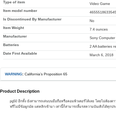
Type of item
Video Game
Item model number
465551863354
Is Discontinued By Manufacturer
No
Item Weight
7.4 ounces
Manufacturer
Sony Computer 
Batteries
2 AA batteries r
Date First Available
March 6, 2018
WARNING
:
California’s Proposition 65
Product Description
pg50 อีกทั้ง ยังสามารถเล่นบนมือถือหรือคอมพิวเตอร์ได้เลย โดยไม่ต้องดาว
ฟรีไม่มีข้อผูกมัด แค่คลิกเข้ามา เท่านี้ก็สามารถลิ้มรสความบันเทิงได้ทุ