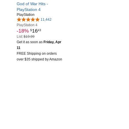
God of War Hits -
PlayStation 4
PlayStation
11,442
PlayStation 4
-18%
16
$
43
List:
$19.99
Get it as soon as
Friday, Apr
11
FREE Shipping on orders
over $35 shipped by Amazon