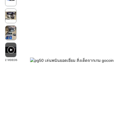
2 VIDEOS