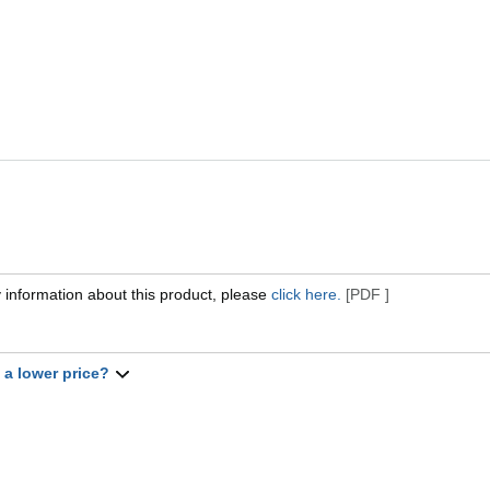
 information about this product, please
click here.
[PDF ]
t a lower price?