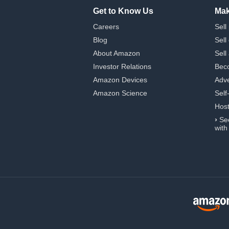
Get to Know Us
Mak
Careers
Sell
Blog
Sell
About Amazon
Sell
Investor Relations
Beco
Amazon Devices
Adve
Amazon Science
Self
Hos
›
Se
with