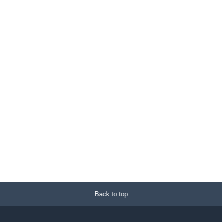
Back to top