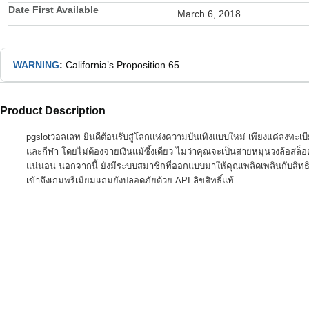
Date First Available
March 6, 2018
WARNING
:
California’s Proposition 65
Product Description
pgslotวอลเลท ยินดีต้อนรับสู่โลกแห่งความบันเทิงแบบใหม่ เพียงแค่ลงทะเบ
และกีฬา โดยไม่ต้องจ่ายเงินแม้ซึ้งเดียว ไม่ว่าคุณจะเป็นสายหมุนวงล้อสล็อต
แน่นอน นอกจากนี้ ยังมีระบบสมาชิกที่ออกแบบมาให้คุณเพลิดเพลินกับสิท
เข้าถึงเกมพรีเมียมแถมยังปลอดภัยด้วย API ลิขสิทธิ์แท้