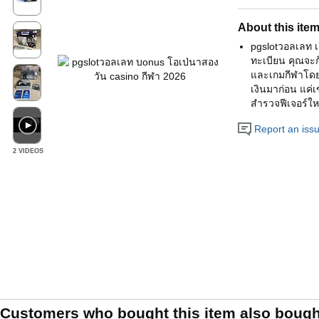
About this ite
pgslotวอลเลท เ
ทะเบียน คุณจะก้
และเกมกีฬาโดยไ
เงินมาก่อน แค่
สำรวจฟีเจอร์ให
Report an issue
2 VIDEOS
Customers who bought this item also bough