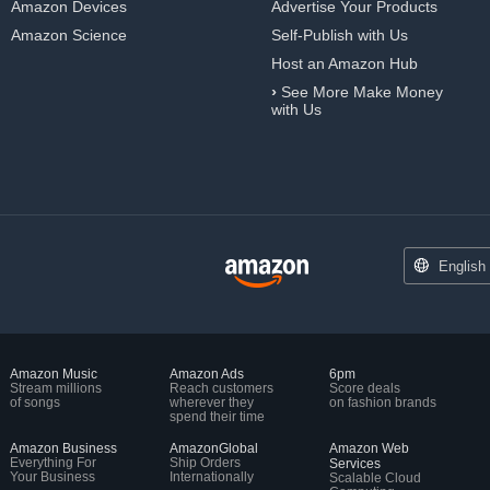
Amazon Devices
Advertise Your Products
Amazon Science
Self-Publish with Us
Host an Amazon Hub
›
See More Make Money
with Us
English
Amazon Music
Amazon Ads
6pm
Stream millions
Reach customers
Score deals
of songs
wherever they
on fashion brands
spend their time
Amazon Business
AmazonGlobal
Amazon Web
Everything For
Ship Orders
Services
Your Business
Internationally
Scalable Cloud