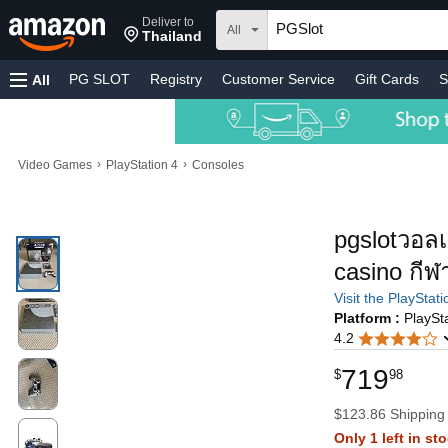
Deliver to
All
Thailand
PG SLOT
Registry
Customer Service
Gift Cards
S
All
›
›
Video Games
PlayStation 4
Consoles
pgslotวอล
casino กีฬ
Visit the PlayStat
Platform :
PlaySt
4.2
719
$
98
$123.86 Shipping
Only 1 left in st