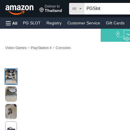
Deliver to
All
Thailand
PG SLOT
Registry
Customer Service
Gift Cards
All
›
›
Video Games
PlayStation 4
Consoles