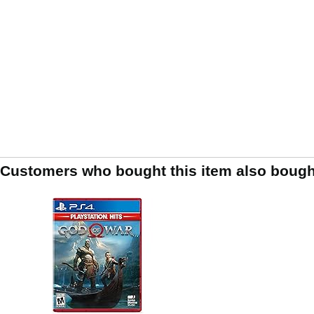
Customers who bought this item also bough