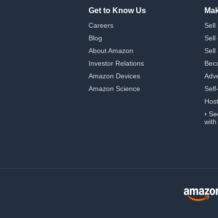
Get to Know Us
Mak
Careers
Sell
Blog
Sell
About Amazon
Sell
Investor Relations
Beco
Amazon Devices
Adve
Amazon Science
Self
Hos
›
Se
with