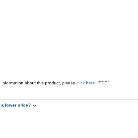
 information about this product, please
click here.
[PDF ]
t a lower price?