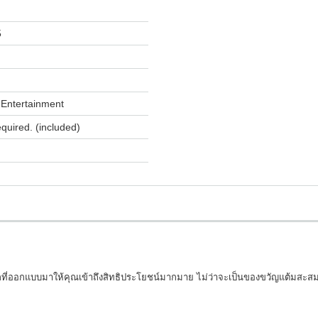
5
Entertainment
equired. (included)
ี่ออกแบบมาให้คุณเข้าถึงสิทธิประโยชน์มากมาย ไม่ว่าจะเป็นของขวัญแต้มสะสม โปรโม