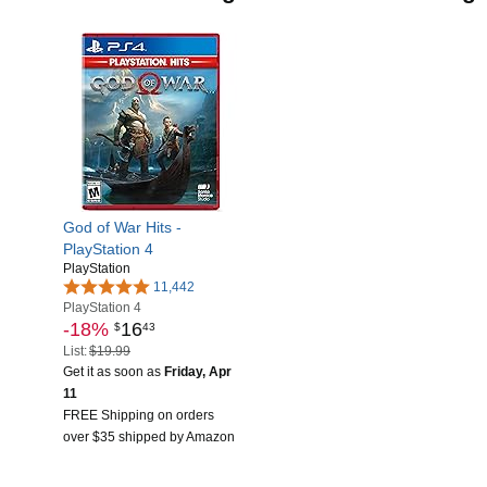
God of War Hits -
PlayStation 4
PlayStation
11,442
PlayStation 4
-18%
16
$
43
List:
$19.99
Get it as soon as
Friday, Apr
11
FREE Shipping on orders
over $35 shipped by Amazon