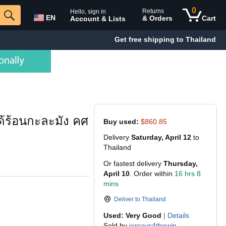
0
Returns
Hello, sign in
EN
& Orders
Cart
Account & Lists
Get free shipping to Thailand
ด้ร้อนกะละมัง คศ
Buy used:
$860.85
Delivery
Saturday, April 12
to
Thailand
Or fastest delivery
Thursday,
April 10
. Order within
16 hrs 8
mins
Deliver to
Thailand
Used: Very Good
|
Details
Sold by
jerseys4thewin