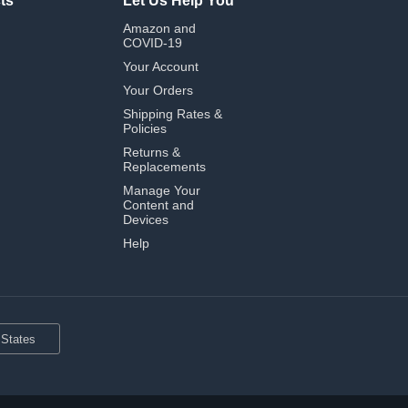
ts
Let Us Help You
Amazon and
COVID-19
Your Account
Your Orders
Shipping Rates &
Policies
Returns &
Replacements
Manage Your
Content and
Devices
Help
 States