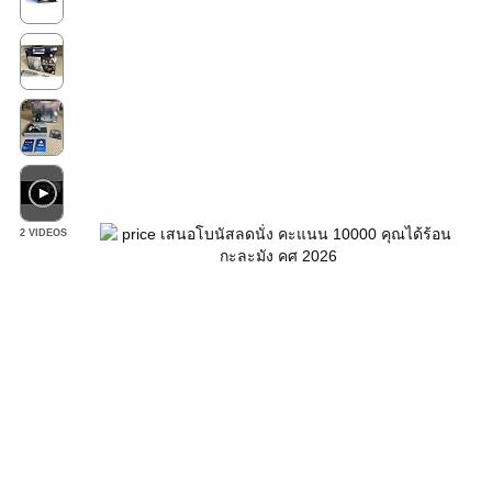
2 VIDEOS