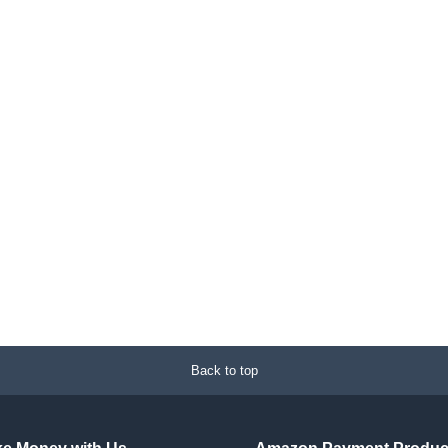
Back to top