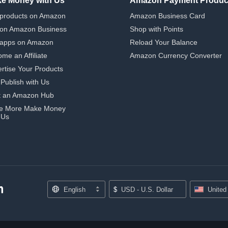
e Money with Us
Amazon Payment Produc
 products on Amazon
Amazon Business Card
 on Amazon Business
Shop with Points
 apps on Amazon
Reload Your Balance
me an Affiliate
Amazon Currency Converter
rtise Your Products
-Publish with Us
t an Amazon Hub
e More Make Money
 Us
English
$
USD - U.S. Dollar
United