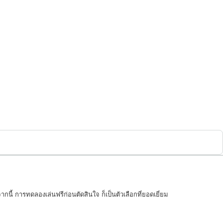
กนี้ การทดลองเล่นฟรีก่อนตัดสินใจ ก็เป็นตัวเลือกที่ยอดเยี่ยม