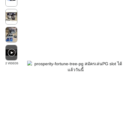
2 VIDEOS