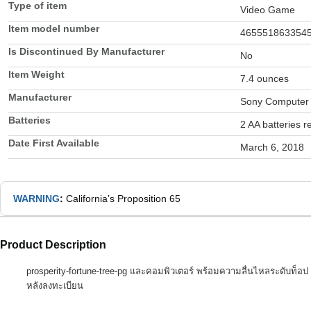
Type of item
Video Game
Item model number
465551863354
Is Discontinued By Manufacturer
No
Item Weight
7.4 ounces
Manufacturer
Sony Computer 
Batteries
2 AA batteries r
Date First Available
March 6, 2018
WARNING
:
California’s Proposition 65
Product Description
prosperity-fortune-tree-pg และคอมพิวเตอร์ พร้อมความลื่นไหลระดับท็อป 
หลังลงทะเบียน