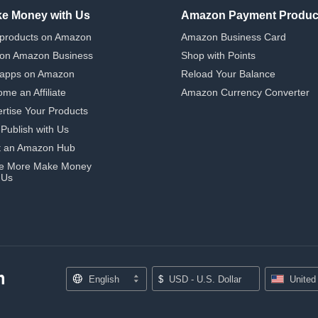
e Money with Us
Amazon Payment Produc
 products on Amazon
Amazon Business Card
 on Amazon Business
Shop with Points
 apps on Amazon
Reload Your Balance
me an Affiliate
Amazon Currency Converter
rtise Your Products
-Publish with Us
t an Amazon Hub
e More Make Money
 Us
English
$
USD - U.S. Dollar
United