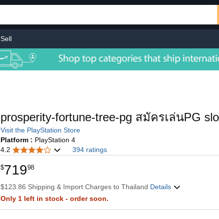
Sell
prosperity-fortune-tree-pg สมัครเล่นPG slot 
Visit the PlayStation Store
Platform :
PlayStation 4
4.2
394 ratings
719
$
98
$123.86 Shipping & Import Charges to Thailand
Details
Only 1 left in stock - order soon.