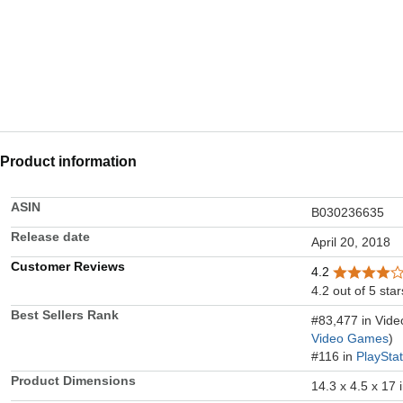
Product information
ASIN
B030236635
Release date
April 20, 2018
Customer Reviews
4.2
4.2 out of 5 star
Best Sellers Rank
#83,477 in Vid
Video Games
)
#116 in
PlaySta
Product Dimensions
14.3 x 4.5 x 17