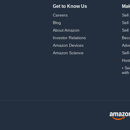
Get to Know Us
Mak
Careers
Sell
Blog
Sell
About Amazon
Sell
Investor Relations
Beco
Amazon Devices
Adve
Amazon Science
Self
Hos
›
Se
with