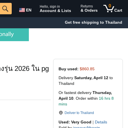
0
Returns
Hello, sign in
EN
& Orders
Cart
Account & Lists
Get free shipping to Thailand
องรุ่น 2026 ใน pg
Buy used:
$860.85
Delivery
Saturday, April 12
to
Thailand
Or fastest delivery
Thursday,
April 10
. Order within
16 hrs 8
mins
Deliver to
Thailand
Used: Very Good
|
Details
Sold by
jerseys4thewin