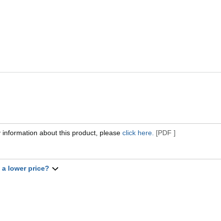
 information about this product, please
click here.
[PDF ]
t a lower price?