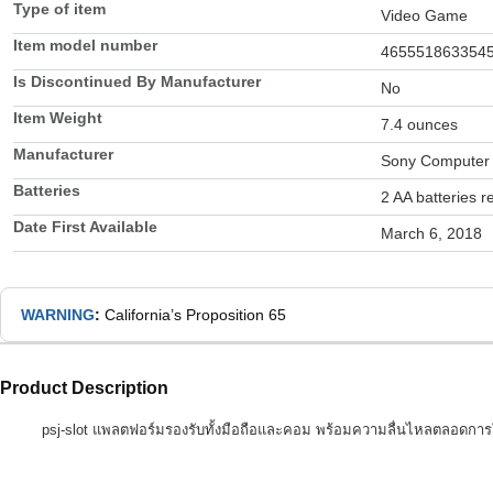
Type of item
Video Game
Item model number
465551863354
Is Discontinued By Manufacturer
No
Item Weight
7.4 ounces
Manufacturer
Sony Computer 
Batteries
2 AA batteries r
Date First Available
March 6, 2018
WARNING
:
California’s Proposition 65
Product Description
psj-slot แพลตฟอร์มรองรับทั้งมือถือและคอม พร้อมความลื่นไหลตลอดการใช้งา