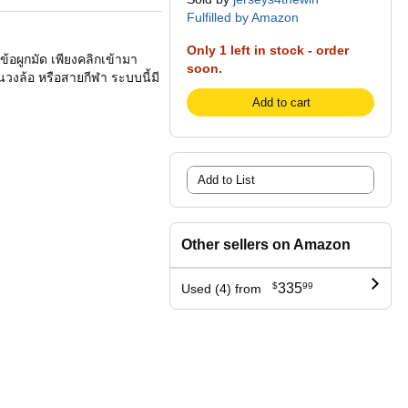
Fulfilled by Amazon
Only 1 left in stock - order
ข้อผูกมัด เพียงคลิกเข้ามา
soon.
วงล้อ หรือสายกีฬา ระบบนี้มี
Add to cart
Add to List
Other sellers on Amazon
$
335
99
Used (4) from