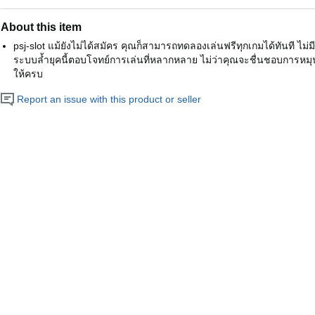
About this item
psj-slot แม้ยังไม่ได้สมัคร คุณก็สามารถทดลองเล่นฟรีทุกเกมได้ทันที ไม่มี
ระบบล้ำยุคนี้ตอบโจทย์การเล่นที่หลากหลาย ไม่ว่าคุณจะชื่นชอบการหมุน
ให้ครบ
Report an issue with this product or seller