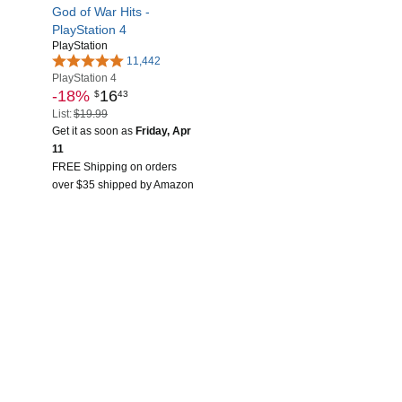
God of War Hits -
PlayStation 4
PlayStation
11,442
PlayStation 4
-18%
16
$
43
List:
$19.99
Get it as soon as
Friday, Apr
11
FREE Shipping on orders
over $35 shipped by Amazon