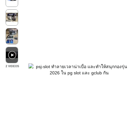
2 VIDEOS