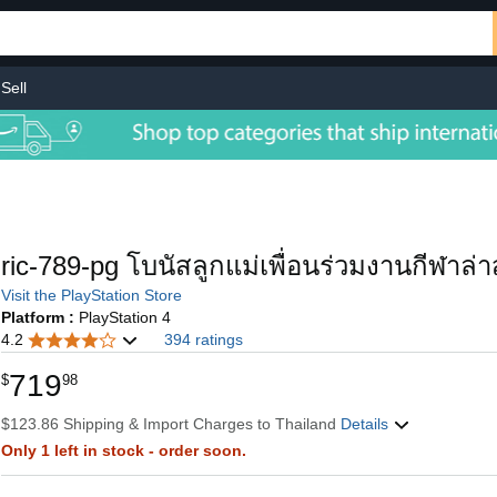
Sell
ric-789-pg โบนัสลูกแม่เพื่อนร่วมงานกีฬาล่า
Visit the PlayStation Store
Platform :
PlayStation 4
4.2
394 ratings
719
$
98
$123.86 Shipping & Import Charges to Thailand
Details
Only 1 left in stock - order soon.