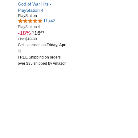
God of War Hits -
PlayStation 4
PlayStation
11,442
PlayStation 4
-18%
16
$
43
List:
$19.99
Get it as soon as
Friday, Apr
11
FREE Shipping on orders
over $35 shipped by Amazon