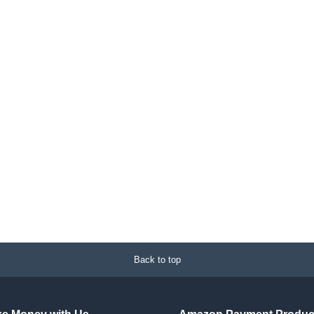
Back to top