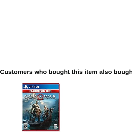
Customers who bought this item also bough