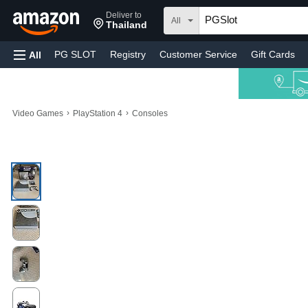
Deliver to
All
Thailand
PG SLOT
Registry
Customer Service
Gift Cards
All
›
›
Video Games
PlayStation 4
Consoles