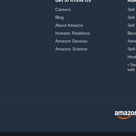
Get to Know Us
Mak
Careers
Sell
Blog
Sell
About Amazon
Sell
Investor Relations
Beco
Amazon Devices
Adve
Amazon Science
Self
Hos
›
Se
with