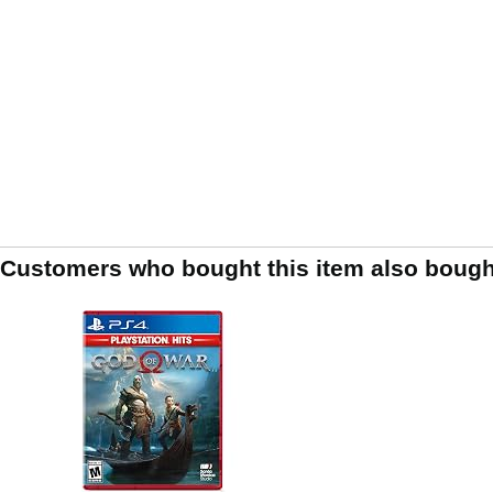
Customers who bought this item also bough