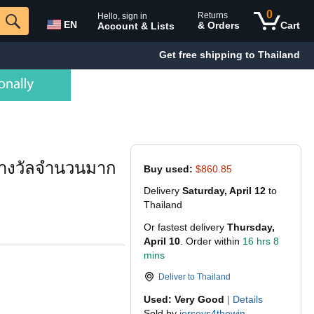
0
Returns
Hello, sign in
EN
& Orders
Cart
Account & Lists
Get free shipping to Thailand
รรางวัลจำนวนมาก
Buy used:
$860.85
Delivery
Saturday, April 12
to
Thailand
Or fastest delivery
Thursday,
April 10
. Order within
16 hrs 8
mins
Deliver to
Thailand
Used: Very Good
|
Details
Sold by
jerseys4thewin