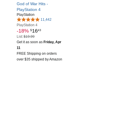
God of War Hits -
PlayStation 4
PlayStation
11,442
PlayStation 4
-18%
16
$
43
List:
$19.99
Get it as soon as
Friday, Apr
11
FREE Shipping on orders
over $35 shipped by Amazon