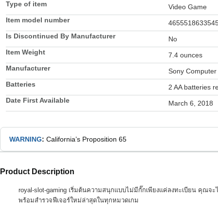
Type of item
Video Game
Item model number
465551863354
Is Discontinued By Manufacturer
No
Item Weight
7.4 ounces
Manufacturer
Sony Computer 
Batteries
2 AA batteries r
Date First Available
March 6, 2018
WARNING
:
California’s Proposition 65
Product Description
royal-slot-gaming เริ่มต้นความสนุกแบบไม่มีกั๊กเพียงแค่ลงทะเบียน คุณจ
พร้อมสำรวจฟีเจอร์ใหม่ล่าสุดในทุกหมวดเกม