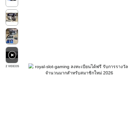
2 VIDEOS