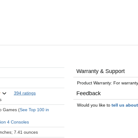
Warranty & Support
Product Warranty: For warranty
Feedback
394 ratings
s
Would you like to
tell us abou
eo Games (
See Top 100 in
tion 4 Consoles
 inches; 7.41 ounces