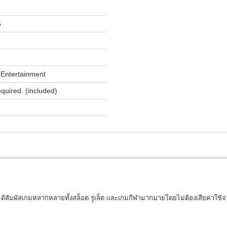
5
Entertainment
equired. (included)
ะได้สัมผัสเกมหลากหลายทั้งสล็อต รูเล็ต และเกมกีฬามากมายโดยไม่ต้องเสียค่าใช้จ