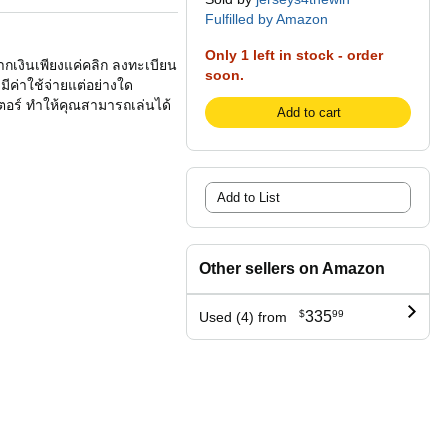
Fulfilled by Amazon
Only 1 left in stock - order
กเงินเพียงแค่คลิก ลงทะเบียน
soon.
มีค่าใช้จ่ายแต่อย่างใด
ตอร์ ทำให้คุณสามารถเล่นได้
Add to cart
Add to List
Other sellers on Amazon
$
335
99
Used (4) from