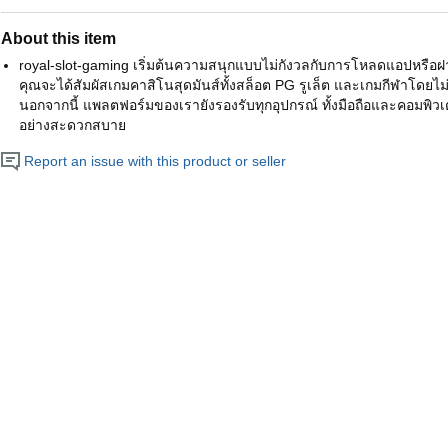
About this item
royal-slot-gaming เริ่มต้นความสนุกแบบไม่กังวลกับการโหลดแอปหรือฝา
คุณจะได้สัมผัสเกมคาสิโนสุดมันส์ทั้งสล็อต PG รูเล็ต และเกมกีฬาโดยไม่
นอกจากนี้ แพลตฟอร์มของเรายังรองรับทุกอุปกรณ์ ทั้งมือถือและคอมพิวเ
อย่างสะดวกสบาย
Report an issue with this product or seller