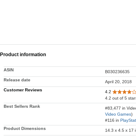
Product information
ASIN
B030236635
Release date
April 20, 2018
Customer Reviews
4.2
4.2 out of 5 star
Best Sellers Rank
#83,477 in Vid
Video Games
)
#116 in
PlaySta
Product Dimensions
14.3 x 4.5 x 17