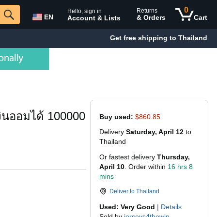
0
Returns
Hello, sign in
EN
& Orders
Cart
Account & Lists
Get free shipping to Thailand
งินออมได้ 100000
Buy used:
$860.85
Delivery
Saturday, April 12
to
Thailand
Or fastest delivery
Thursday,
April 10
. Order within
16 hrs 8
mins
Deliver to
Thailand
Used: Very Good
|
Details
Sold by
jerseys4thewin