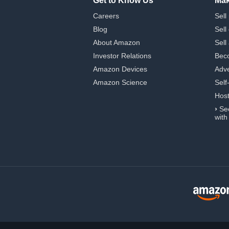
Get to Know Us
Mak
Careers
Sell
Blog
Sell
About Amazon
Sell
Investor Relations
Beco
Amazon Devices
Adve
Amazon Science
Self
Hos
›
Se
with