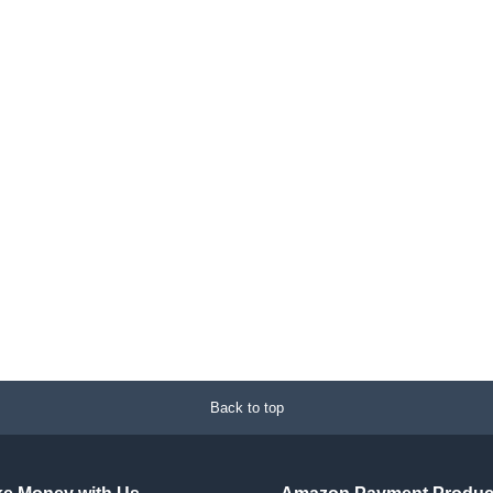
Back to top