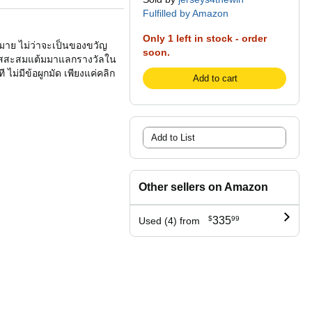
Fulfilled by Amazon
Only 1 left in stock - order
มาย ไม่ว่าจะเป็นของขวัญ
soon.
อกาสสะสมแต้มมาแลกรางวัลใน
ม่มีข้อผูกมัด เพียงแค่คลิก
Add to cart
Add to List
Other sellers on Amazon
$
335
99
Used (4) from