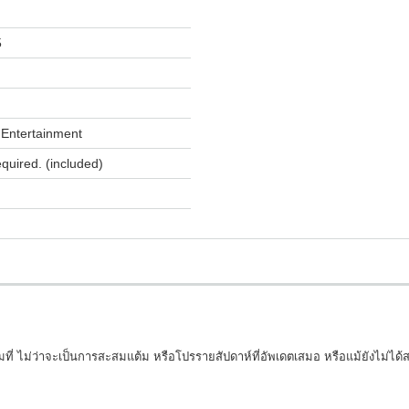
5
Entertainment
equired. (included)
มที่ ไม่ว่าจะเป็นการสะสมแต้ม หรือโปรรายสัปดาห์ที่อัพเดตเสมอ หรือแม้ยังไม่ไ