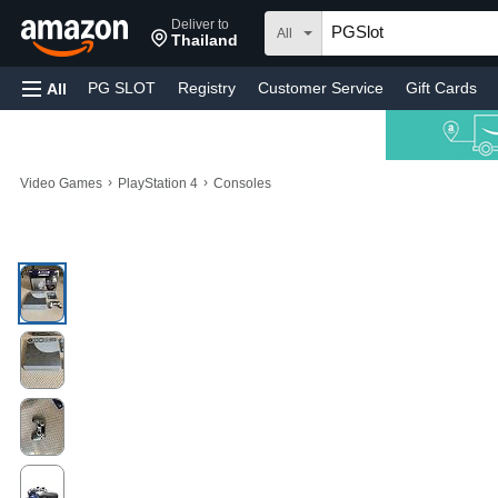
Deliver to
All
Thailand
PG SLOT
Registry
Customer Service
Gift Cards
All
›
›
Video Games
PlayStation 4
Consoles