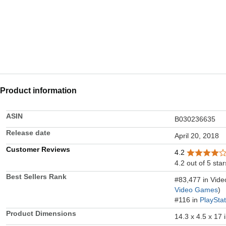
Product information
ASIN
B030236635
Release date
April 20, 2018
Customer Reviews
4.2
4.2 out of 5 star
Best Sellers Rank
#83,477 in Vid
Video Games
)
#116 in
PlaySta
Product Dimensions
14.3 x 4.5 x 17