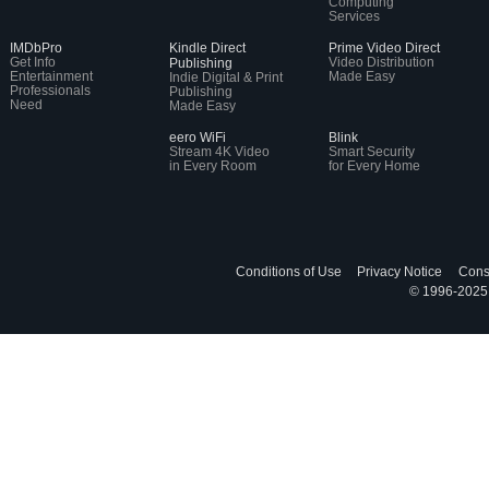
Computing
Services
IMDbPro
Kindle Direct
Prime Video Direct
Get Info
Video Distribution
Publishing
Entertainment
Made Easy
Indie Digital & Print
Professionals
Publishing
Need
Made Easy
eero WiFi
Blink
Stream 4K Video
Smart Security
in Every Room
for Every Home
Conditions of Use
Privacy Notice
Cons
© 1996-2025, 