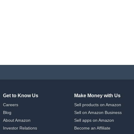
Get to Know Us
Make Money with Us
Careers
Sell products on Amazon
Blog
Sell on Amazon Business
About Amazon
Sell apps on Amazon
Investor Relations
Become an Affiliate