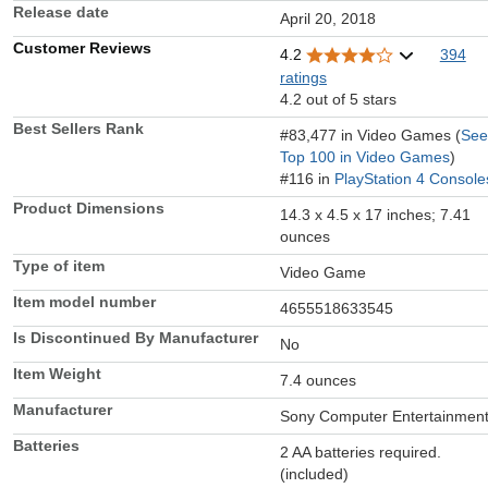
Release date
April 20, 2018
Customer Reviews
4.2
394
ratings
4.2 out of 5 stars
Best Sellers Rank
#83,477 in Video Games (
See
Top 100 in Video Games
)
#116 in
PlayStation 4 Console
Product Dimensions
14.3 x 4.5 x 17 inches; 7.41
ounces
Type of item
Video Game
Item model number
4655518633545
Is Discontinued By Manufacturer
No
Item Weight
7.4 ounces
Manufacturer
Sony Computer Entertainmen
Batteries
2 AA batteries required.
(included)