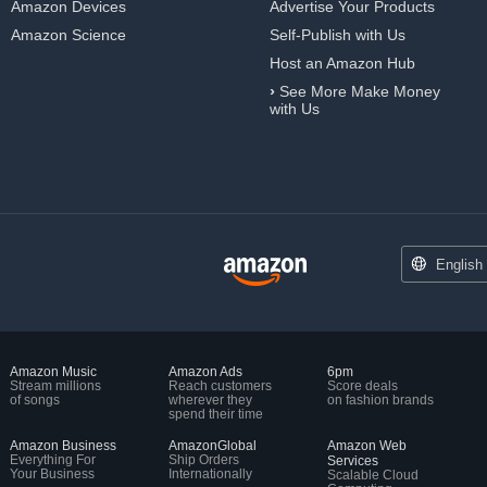
Amazon Devices
Advertise Your Products
Amazon Science
Self-Publish with Us
Host an Amazon Hub
›
See More Make Money
with Us
English
Amazon Music
Amazon Ads
6pm
Stream millions
Reach customers
Score deals
of songs
wherever they
on fashion brands
spend their time
Amazon Business
AmazonGlobal
Amazon Web
Everything For
Ship Orders
Services
Your Business
Internationally
Scalable Cloud