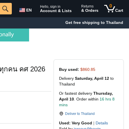
0
Returns
Hello, sign in
EN
& Orders
Cart
Account & Lists
Get free shipping to Thailand
ทุกคน คศ 2026
Buy used:
$860.85
Delivery
Saturday, April 12
to
Thailand
Or fastest delivery
Thursday,
April 10
. Order within
16 hrs 8
mins
Deliver to
Thailand
Used: Very Good
|
Details
Sold by
jerseys4thewin