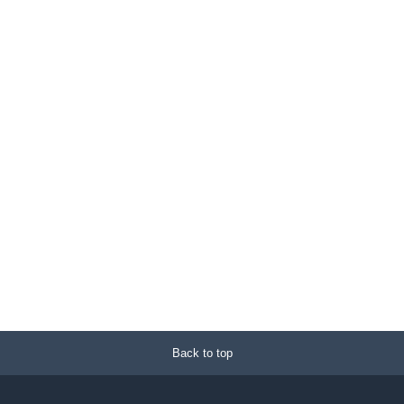
Back to top