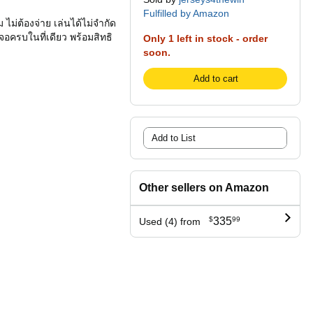
Fulfilled by Amazon
ไม่ต้องจ่าย เล่นได้ไม่จำกัด
จอครบในที่เดียว พร้อมสิทธิ
Only 1 left in stock - order
soon.
Add to cart
Add to List
Other sellers on Amazon
$
335
99
Used (4) from