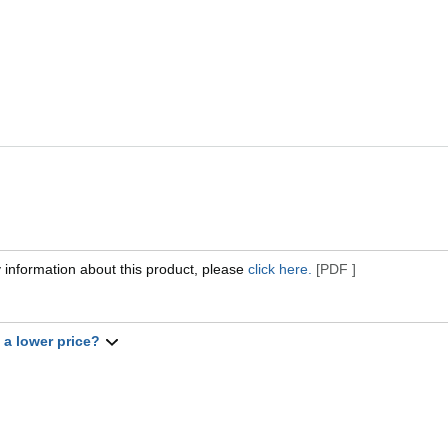
 information about this product, please
click here.
[PDF ]
t a lower price?