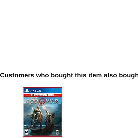
Customers who bought this item also bough