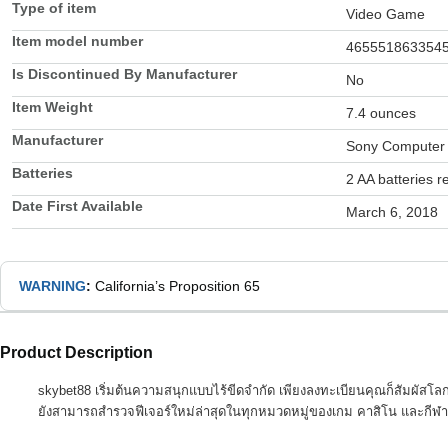
Type of item
Video Game
Item model number
465551863354
Is Discontinued By Manufacturer
No
Item Weight
7.4 ounces
Manufacturer
Sony Computer 
Batteries
2 AA batteries r
Date First Available
March 6, 2018
WARNING
:
California’s Proposition 65
Product Description
skybet88 เริ่มต้นความสนุกแบบไร้ขีดจำกัด เพียงลงทะเบียนคุณก็สัมผัสโลก
ยังสามารถสำรวจฟีเจอร์ใหม่ล่าสุดในทุกหมวดหมู่ของเกม คาสิโน และกีฬาอ