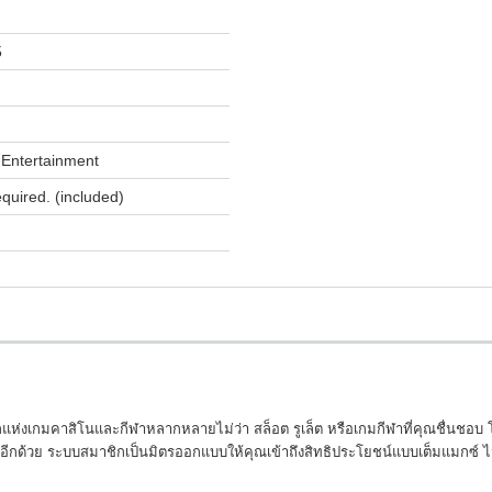
5
Entertainment
equired. (included)
แห่งเกมคาสิโนและกีฬาหลากหลายไม่ว่า สล็อต รูเล็ต หรือเกมกีฬาที่คุณชื่นชอบ โด
ีกด้วย ระบบสมาชิกเป็นมิตรออกแบบให้คุณเข้าถึงสิทธิประโยชน์แบบเต็มแมกซ์ ไม่