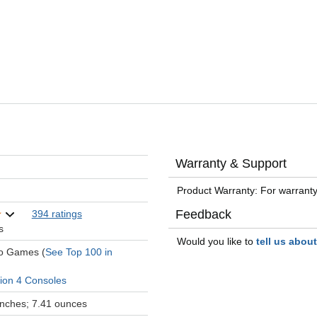
Warranty & Support
Product Warranty: For warranty
Feedback
394 ratings
s
Would you like to
tell us abou
eo Games (
See Top 100 in
tion 4 Consoles
 inches; 7.41 ounces