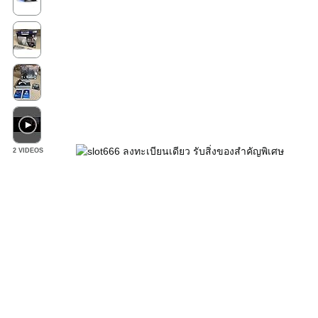
2 VIDEOS