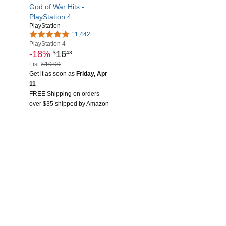
God of War Hits -
PlayStation 4
PlayStation
11,442
PlayStation 4
-18%
16
$
43
List:
$19.99
Get it as soon as
Friday, Apr
11
FREE Shipping on orders
over $35 shipped by Amazon