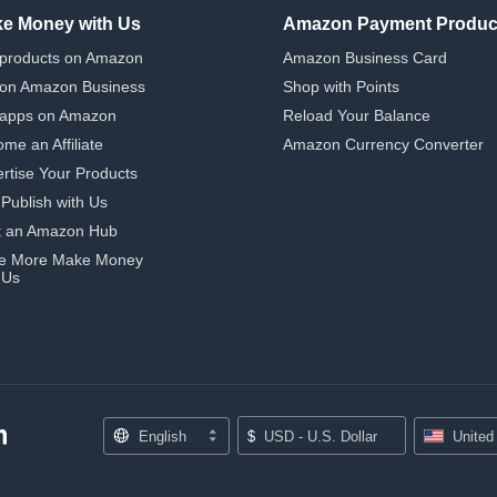
e Money with Us
Amazon Payment Produc
 products on Amazon
Amazon Business Card
 on Amazon Business
Shop with Points
 apps on Amazon
Reload Your Balance
me an Affiliate
Amazon Currency Converter
rtise Your Products
-Publish with Us
t an Amazon Hub
e More Make Money
 Us
English
$
USD - U.S. Dollar
United