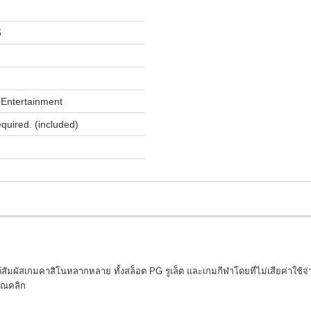
5
Entertainment
equired. (included)
้สัมผัสเกมคาสิโนหลากหลาย ทั้งสล็อต PG รูเล็ต และเกมกีฬาโดยที่ไม่เสียค่าใช้จ
คุณคลิก