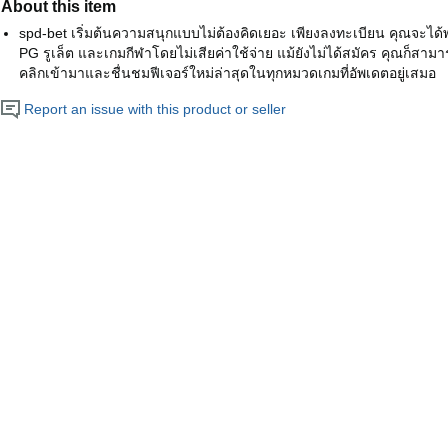
About this item
spd-bet เริ่มต้นความสนุกแบบไม่ต้องคิดเยอะ เพียงลงทะเบียน คุณจะได
PG รูเล็ต และเกมกีฬาโดยไม่เสียค่าใช้จ่าย แม้ยังไม่ได้สมัคร คุณก็สามา
คลิกเข้ามาและชื่นชมฟีเจอร์ใหม่ล่าสุดในทุกหมวดเกมที่อัพเดตอยู่เสมอ
Report an issue with this product or seller