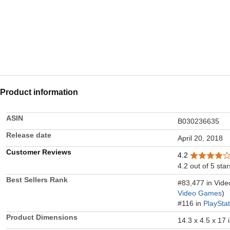
Product information
ASIN
B030236635
Release date
April 20, 2018
Customer Reviews
4.2
4.2 out of 5 star
Best Sellers Rank
#83,477 in Vid
Video Games
)
#116 in
PlaySta
Product Dimensions
14.3 x 4.5 x 17