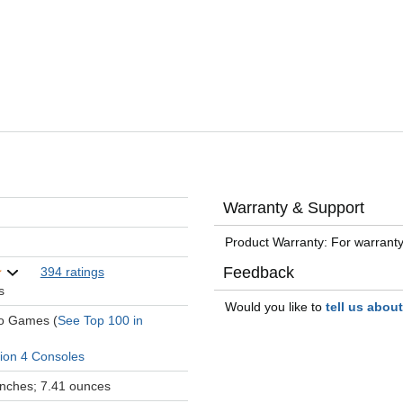
Warranty & Support
Product Warranty: For warranty
Feedback
394 ratings
s
Would you like to
tell us abou
eo Games (
See Top 100 in
tion 4 Consoles
 inches; 7.41 ounces