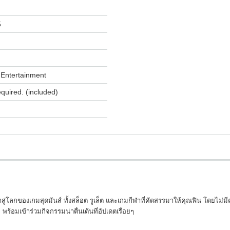
5
Entertainment
equired. (included)
าสู่โลกของเกมสุดมันส์ ทั้งสล็อต รูเล็ต และเกมกีฬาที่คัดสรรมาให้คุณฟิน โดยไม
อมเข้าร่วมกิจกรรมน่าตื่นเต้นที่อัปเดตเรื่อยๆ