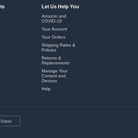
ts
Let Us Help You
Amazon and
COVID-19
Your Account
Your Orders
Shipping Rates &
Policies
Returns &
Replacements
Manage Your
Content and
Devices
Help
 States