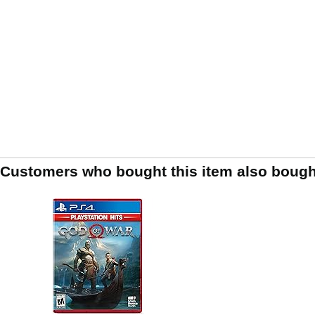
Customers who bought this item also bough