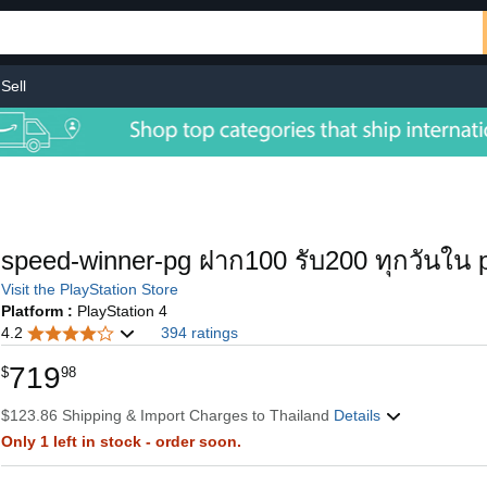
Sell
speed-winner-pg ฝาก100 รับ200 ทุกวันใน p
Visit the PlayStation Store
Platform :
PlayStation 4
4.2
394 ratings
719
$
98
$123.86 Shipping & Import Charges to Thailand
Details
Only 1 left in stock - order soon.