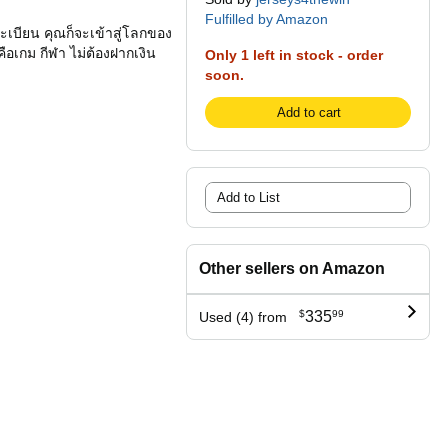
Fulfilled by Amazon
ะเบียน คุณก็จะเข้าสู่โลกของ
คือเกม กีฬา ไม่ต้องฝากเงิน
Only 1 left in stock - order
soon.
Add to cart
Add to List
Other sellers on Amazon
$
335
99
Used (4) from