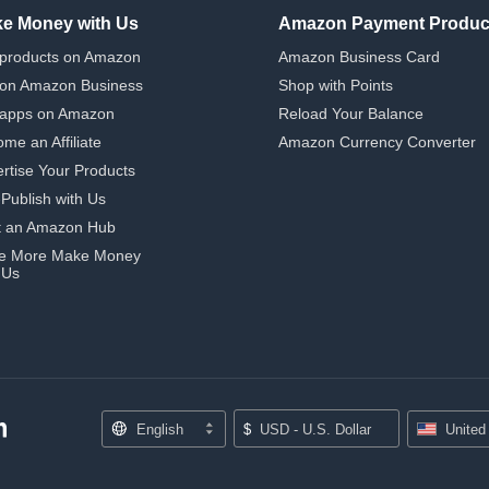
e Money with Us
Amazon Payment Produc
 products on Amazon
Amazon Business Card
 on Amazon Business
Shop with Points
 apps on Amazon
Reload Your Balance
me an Affiliate
Amazon Currency Converter
rtise Your Products
-Publish with Us
t an Amazon Hub
e More Make Money
 Us
English
$
USD - U.S. Dollar
United