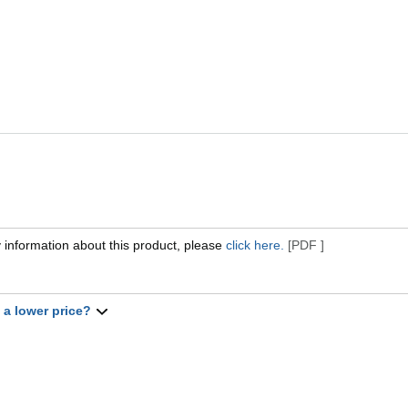
 information about this product, please
click here.
[PDF ]
t a lower price?