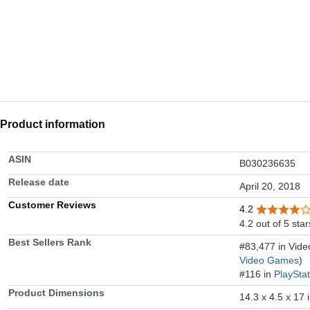
Product information
ASIN
B030236635
Release date
April 20, 2018
Customer Reviews
4.2
4.2 out of 5 star
Best Sellers Rank
#83,477 in Vid
Video Games
)
#116 in
PlaySta
Product Dimensions
14.3 x 4.5 x 17