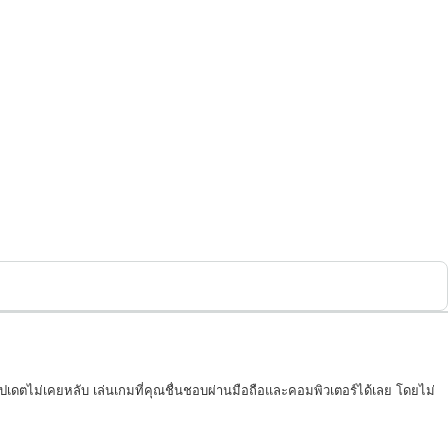
ปเดตไม่เคยหลับ เล่นเกมที่คุณชื่นชอบผ่านมือถือและคอมพิวเตอร์ได้เลย โดยไม่