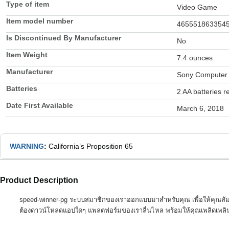
Type of item
Video Game
Item model number
465551863354
Is Discontinued By Manufacturer
No
Item Weight
7.4 ounces
Manufacturer
Sony Computer 
Batteries
2 AA batteries r
Date First Available
March 6, 2018
WARNING
:
California’s Proposition 65
Product Description
speed-winner-pg ระบบสมาชิกของเราออกแบบมาสำหรับคุณ เพื่อให้คุณสัมผัส
ต้องดาวน์โหลดแอปใดๆ แพลตฟอร์มของเราลื่นไหล พร้อมให้คุณเพลิดเพลิ