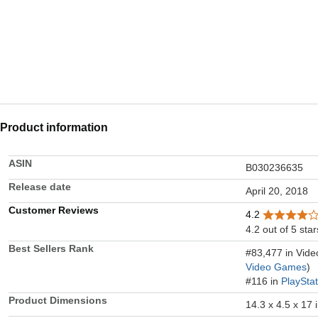
Product information
ASIN
B030236635
Release date
April 20, 2018
Customer Reviews
4.2
4.2 out of 5 star
Best Sellers Rank
#83,477 in Vid
Video Games
)
#116 in
PlaySta
Product Dimensions
14.3 x 4.5 x 17