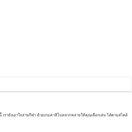
นี้ เรายังเอาใจสายกีฬา ด้วยเกมคาสิโนหลากหลายให้คุณเลือกเล่น ได้ตามสไตล์