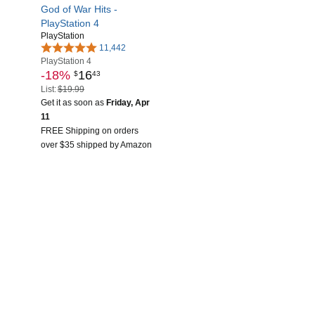
God of War Hits -
PlayStation 4
PlayStation
11,442
PlayStation 4
-18%
16
$
43
List:
$19.99
Get it as soon as
Friday, Apr
11
FREE Shipping on orders
over $35 shipped by Amazon