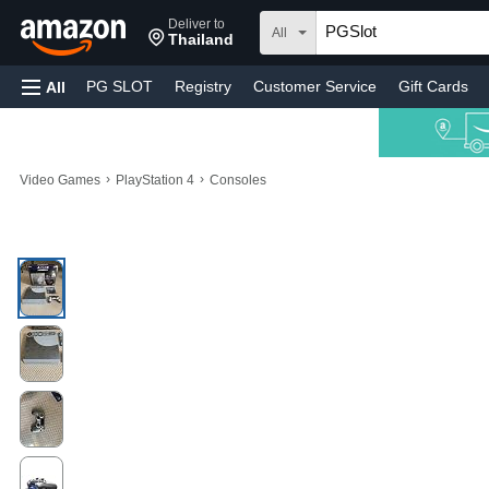
Deliver to
All
Thailand
PG SLOT
Registry
Customer Service
Gift Cards
All
›
›
Video Games
PlayStation 4
Consoles