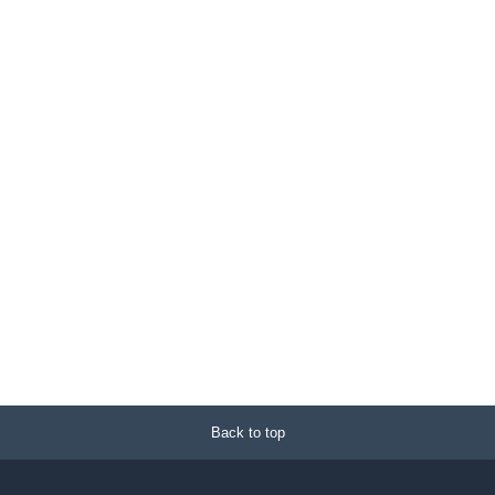
Back to top