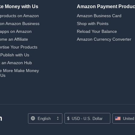
e Money with Us
Amazon Payment Produc
 products on Amazon
Amazon Business Card
 on Amazon Business
Shop with Points
 apps on Amazon
Reload Your Balance
me an Affiliate
Amazon Currency Converter
rtise Your Products
-Publish with Us
t an Amazon Hub
e More Make Money
 Us
English
$
USD - U.S. Dollar
United