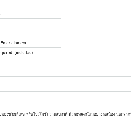
5
Entertainment
equired. (included)
งขวัญพิเศษ หรือโปรโมชั่นรายสัปดาห์ ที่ถูกอัพเดตใหม่อย่างต่อเนื่อง นอกจาก