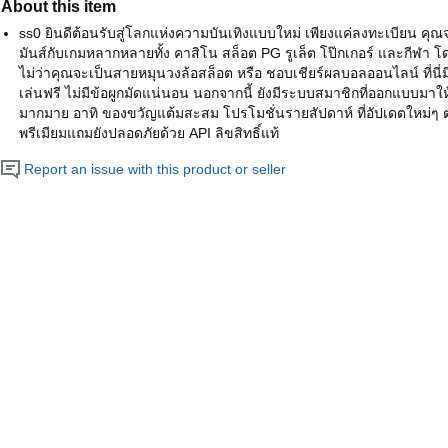
About this item
ss0 ยินดีต้อนรับสู่โลกแห่งความบันเทิงแบบใหม่ เพียงแค่ลงทะเบียน คุณ
มันส์กับเกมหลากหลายทั้ง คาสิโน สล็อต PG รูเล็ต โป๊กเกอร์ และกีฬา โดย
ไม่ว่าคุณจะเป็นสายหมุนวงล้อสล็อต หรือ ชอบเชียร์ผลบอลออนไลน์ ที่นี่ม
เล่นฟรี ไม่มีข้อผูกมัดแน่นอน นอกจากนี้ ยังมีระบบสมาชิกที่ออกแบบมาให
มากมาย อาทิ ของขวัญแต้มสะสม โปรโมชั่นรายสัปดาห์ ที่อัปเดตใหม่ๆ 
พรีเมียมแถมยังปลอดภัยด้วย API ลิขสิทธิ์แท้
Report an issue with this product or seller