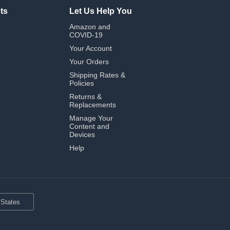
ts
Let Us Help You
Amazon and
COVID-19
Your Account
Your Orders
Shipping Rates &
Policies
Returns &
Replacements
Manage Your
Content and
Devices
Help
 States