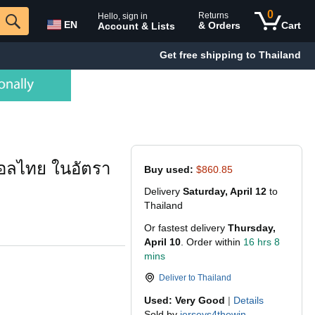
0
Returns
Hello, sign in
EN
& Orders
Cart
Account & Lists
Get free shipping to Thailand
ตบอลไทย ในอัตรา
Buy used:
$860.85
Delivery
Saturday, April 12
to
Thailand
Or fastest delivery
Thursday,
April 10
. Order within
16 hrs 8
mins
Deliver to
Thailand
Used: Very Good
|
Details
Sold by
jerseys4thewin