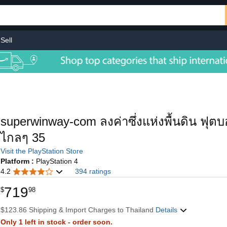
Sell
superwinway-com ลงค่าซึ่งแห่งพื้นดิน ฟุ
ไกลๆ 35
Visit the PlayStation Store
Platform :
PlayStation 4
4.2
394 ratings
719
$
98
$123.86 Shipping & Import Charges to Thailand
Details
Only 1 left in stock - order soon.