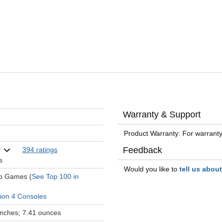
Warranty & Support
Product Warranty: For warranty
Feedback
394 ratings
s
Would you like to
tell us abou
eo Games (
See Top 100 in
tion 4 Consoles
 inches; 7.41 ounces