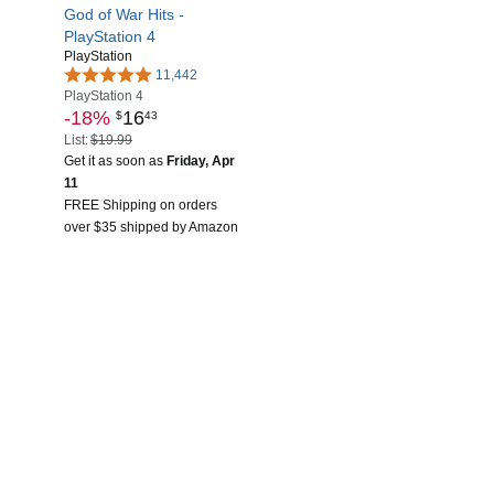
God of War Hits -
PlayStation 4
PlayStation
11,442
PlayStation 4
-18%
16
$
43
List:
$19.99
Get it as soon as
Friday, Apr
11
FREE Shipping on orders
over $35 shipped by Amazon