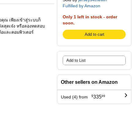
Fulfilled by Amazon
Only 1 left in stock - order
ุณ เพียงเข้าสู่ระบบก็
soon.
ัลสุดเจ๋ง หรือลองทดสอบ
ถือและคอมพิวเตอร์
Add to cart
Add to List
Other sellers on Amazon
$
335
99
Used (4) from