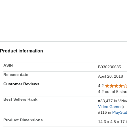
Product information
ASIN
B030236635
Release date
April 20, 2018
Customer Reviews
4.2
4.2 out of 5 star
Best Sellers Rank
#83,477 in Vid
Video Games
)
#116 in
PlaySta
Product Dimensions
14.3 x 4.5 x 17