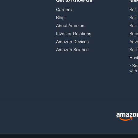
Get to Know Us
Mak
Careers
Sell
Blog
Sell
About Amazon
Sell
Investor Relations
Beco
Amazon Devices
Adve
Amazon Science
Self
Hos
›
Se
with