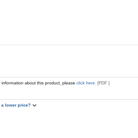
 information about this product, please
click here.
[PDF ]
t a lower price?