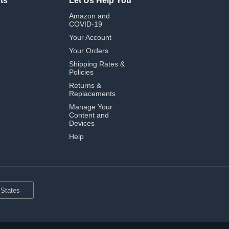
ts
Let Us Help You
Amazon and
COVID-19
Your Account
Your Orders
Shipping Rates &
Policies
Returns &
Replacements
Manage Your
Content and
Devices
Help
 States