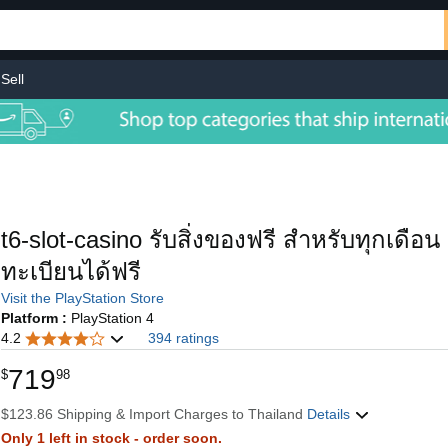
Sell
t6-slot-casino รับสิ่งของฟรี สำหรับทุกเดือ
ทะเบียนได้ฟรี
Visit the PlayStation Store
Platform :
PlayStation 4
4.2
394 ratings
719
$
98
$123.86 Shipping & Import Charges to Thailand
Details
Only 1 left in stock - order soon.