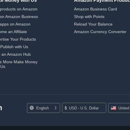
e Money with Us
Amazon Payment Produc
 products on Amazon
Amazon Business Card
 on Amazon Business
Shop with Points
 apps on Amazon
Reload Your Balance
me an Affiliate
Amazon Currency Converter
rtise Your Products
-Publish with Us
t an Amazon Hub
e More Make Money
 Us
English
$
USD - U.S. Dollar
United