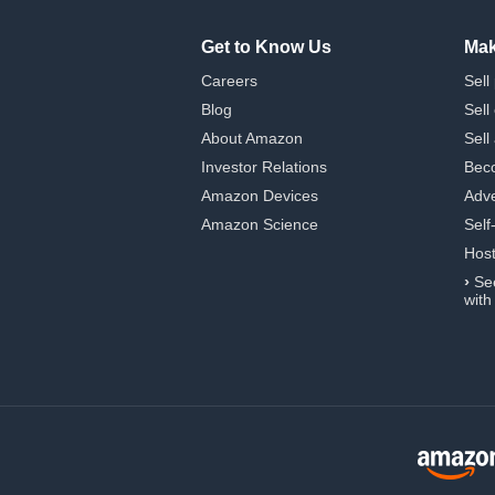
Get to Know Us
Mak
Careers
Sell
Blog
Sell
About Amazon
Sell
Investor Relations
Beco
Amazon Devices
Adve
Amazon Science
Self
Hos
›
Se
with