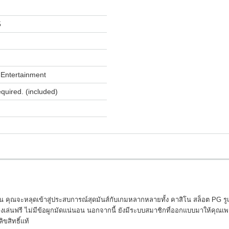
5
Entertainment
equired. (included)
ยน คุณจะหลุดเข้าสู่ประสบการณ์สุดมันส์กับเกมหลากหลายทั้ง คาสิโน สล็อต PG รูเล
ลองเล่นฟรี ไม่มีข้อผูกมัดแน่นอน นอกจากนี้ ยังมีระบบสมาชิกที่ออกแบบมาให้คุณเ
ขสิทธิ์แท้