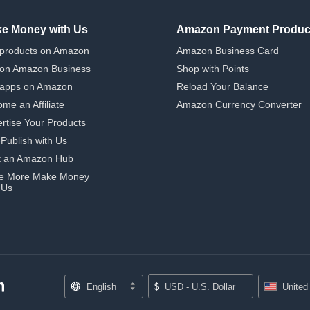
e Money with Us
Amazon Payment Produc
 products on Amazon
Amazon Business Card
 on Amazon Business
Shop with Points
 apps on Amazon
Reload Your Balance
me an Affiliate
Amazon Currency Converter
rtise Your Products
-Publish with Us
t an Amazon Hub
e More Make Money
 Us
English
$
USD - U.S. Dollar
United