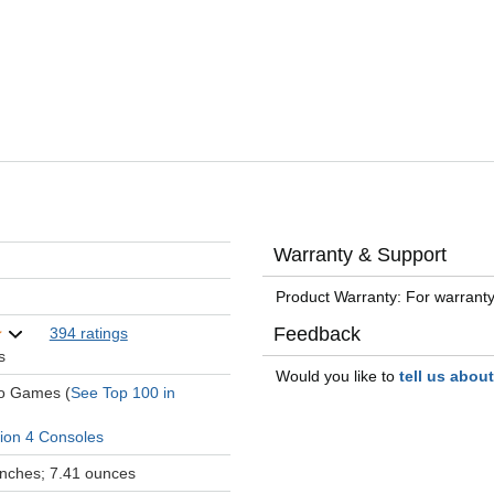
Warranty & Support
Product Warranty: For warranty
Feedback
394 ratings
s
Would you like to
tell us abou
eo Games (
See Top 100 in
tion 4 Consoles
 inches; 7.41 ounces