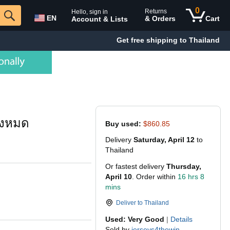
0
Returns
Hello, sign in
EN
& Orders
Cart
Account & Lists
Get free shipping to Thailand
ั้งหมด
Buy used:
$860.85
Delivery
Saturday, April 12
to
Thailand
Or fastest delivery
Thursday,
April 10
. Order within
16 hrs 8
mins
Deliver to
Thailand
Used: Very Good
|
Details
Sold by
jerseys4thewin