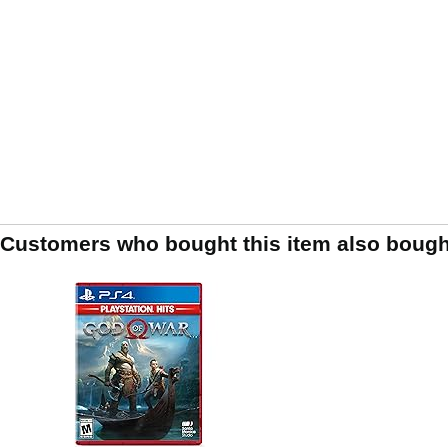
Customers who bought this item also bough