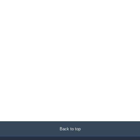
Back to top