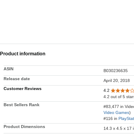
Product information
ASIN
B030236635
Release date
April 20, 2018
Customer Reviews
4.2
4.2 out of 5 star
Best Sellers Rank
#83,477 in Vid
Video Games
)
#116 in
PlaySta
Product Dimensions
14.3 x 4.5 x 17