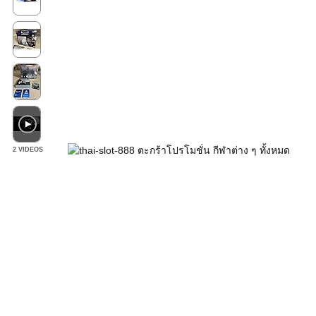
2 VIDEOS