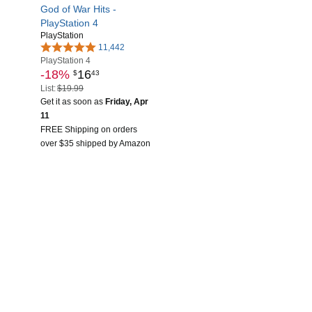
God of War Hits -
PlayStation 4
PlayStation
11,442
PlayStation 4
-18%
16
$
43
List:
$19.99
Get it as soon as
Friday, Apr
11
FREE Shipping on orders
over $35 shipped by Amazon