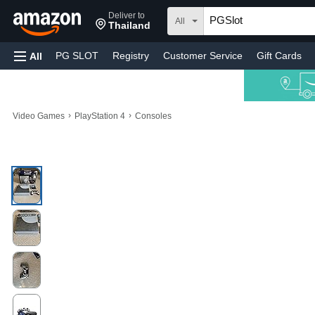
Deliver to
All
Thailand
PG SLOT
Registry
Customer Service
Gift Cards
All
›
›
Video Games
PlayStation 4
Consoles