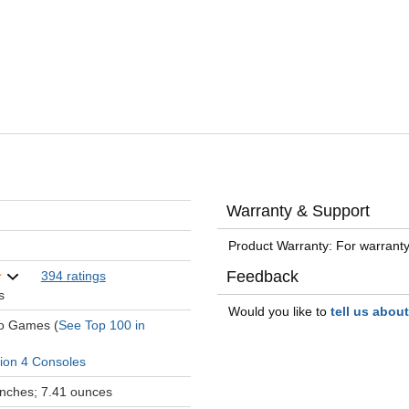
Warranty & Support
Product Warranty: For warranty
Feedback
394 ratings
s
Would you like to
tell us abou
eo Games (
See Top 100 in
tion 4 Consoles
 inches; 7.41 ounces