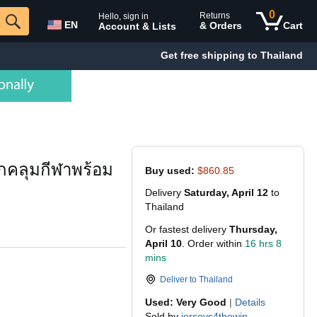
0
Returns
Hello, sign in
EN
& Orders
Cart
Account & Lists
Get free shipping to Thailand
กคลุมกีฬาพร้อม
Buy used:
$860.85
Delivery
Saturday, April 12
to
Thailand
Or fastest delivery
Thursday,
April 10
. Order within
16 hrs 8
mins
Deliver to
Thailand
Used: Very Good
|
Details
Sold by
jerseys4thewin