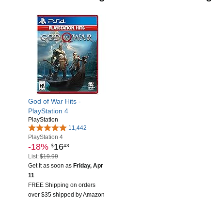
God of War Hits -
PlayStation 4
PlayStation
11,442
PlayStation 4
-18%
16
$
43
List:
$19.99
Get it as soon as
Friday, Apr
11
FREE Shipping on orders
over $35 shipped by Amazon