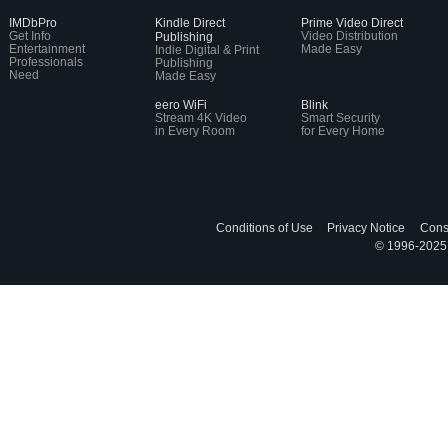
IMDbPro
Kindle Direct
Prime Video Direct
Get Info
Video Distribution
Publishing
Entertainment
Made Easy
Indie Digital & Print
Professionals
Publishing
Need
Made Easy
eero WiFi
Blink
Stream 4K Video
Smart Security
in Every Room
for Every Home
Conditions of Use
Privacy Notice
Cons
© 1996-2025, 