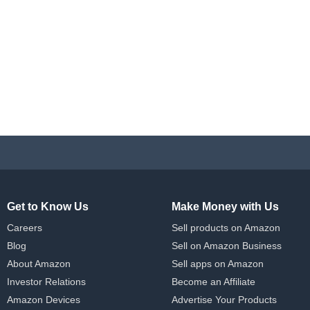
Get to Know Us
Make Money with Us
Careers
Sell products on Amazon
Blog
Sell on Amazon Business
About Amazon
Sell apps on Amazon
Investor Relations
Become an Affiliate
Amazon Devices
Advertise Your Products