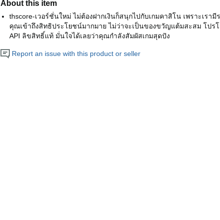
About this item
thscore-เวอร์ชั่นใหม่ ไม่ต้องฝากเงินก็สนุกไปกับเกมคาสิโน เพราะเรา
คุณเข้าถึงสิทธิประโยชน์มากมาย ไม่ว่าจะเป็นของขวัญแต้มสะสม โปรโมชั่
API ลิขสิทธิ์แท้ มั่นใจได้เลยว่าคุณกำลังสัมผัสเกมสุดปัง
Report an issue with this product or seller