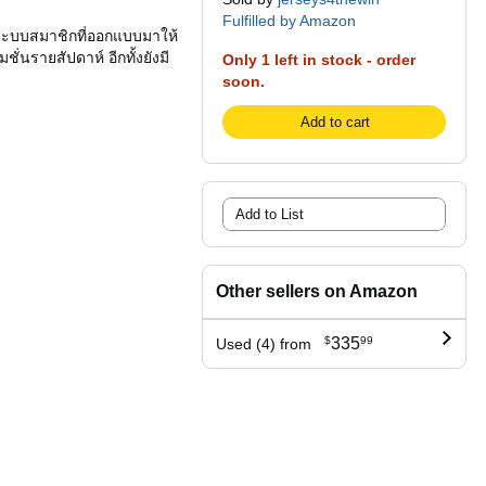
Fulfilled by Amazon
มีระบบสมาชิกที่ออกแบบมาให้
นรายสัปดาห์ อีกทั้งยังมี
Only 1 left in stock - order
soon.
Add to cart
Add to List
Other sellers on Amazon
$
335
99
Used (4) from