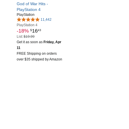
God of War Hits -
PlayStation 4
PlayStation
11,442
PlayStation 4
-18%
16
$
43
List:
$19.99
Get it as soon as
Friday, Apr
11
FREE Shipping on orders
over $35 shipped by Amazon