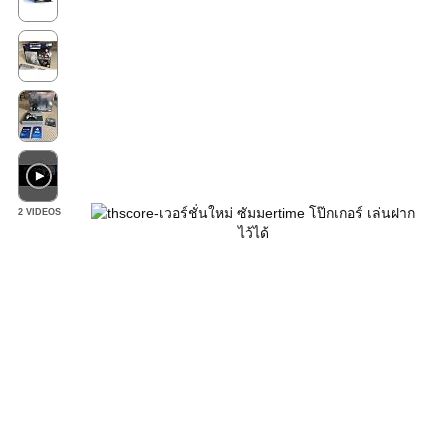
2 VIDEOS