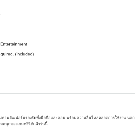
5
Entertainment
equired. (included)
งโหลดแอป พลัฒฟอร์มรองรับทั้งมือถือและคอม พร้อมความลื่นไหลตลอดการใช้งาน น
สนุกของเกมฟรีได้แล้ววันนี้