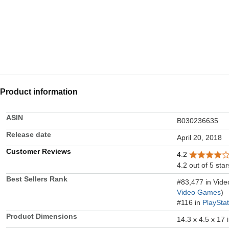
Product information
ASIN
B030236635
Release date
April 20, 2018
Customer Reviews
4.2
4.2 out of 5 star
Best Sellers Rank
#83,477 in Vid
Video Games
)
#116 in
PlaySta
Product Dimensions
14.3 x 4.5 x 17