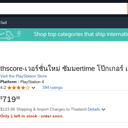
Sell
thscore-เวอร์ชั่นใหม่ ซัมมertime โป๊กเกอร์ 
Visit the PlayStation Store
Platform :
PlayStation 4
4.2
394 ratings
719
$
98
$123.86 Shipping & Import Charges to Thailand
Details
Only 1 left in stock - order soon.