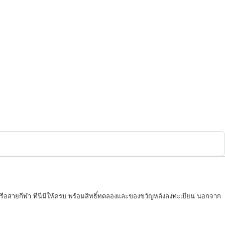
รือสายกีฬา ที่นี่มีให้ครบ พร้อมสิทธิ์ทดลองและของขวัญหลังลงทะเบียน นอกจาก