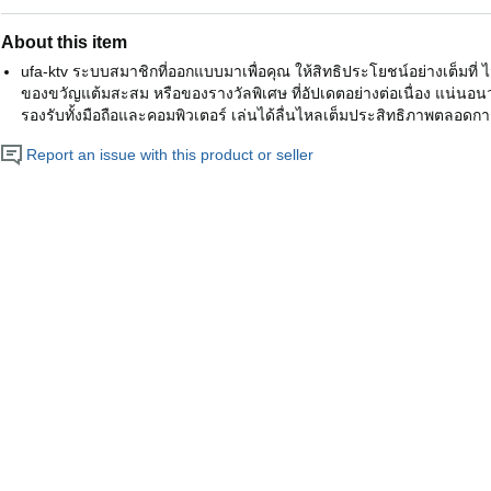
About this item
ufa-ktv ระบบสมาชิกที่ออกแบบมาเพื่อคุณ ให้สิทธิประโยชน์อย่างเต็มที่ 
ของขวัญแต้มสะสม หรือของรางวัลพิเศษ ที่อัปเดตอย่างต่อเนื่อง แน่นอ
รองรับทั้งมือถือและคอมพิวเตอร์ เล่นได้ลื่นไหลเต็มประสิทธิภาพตลอดก
Report an issue with this product or seller