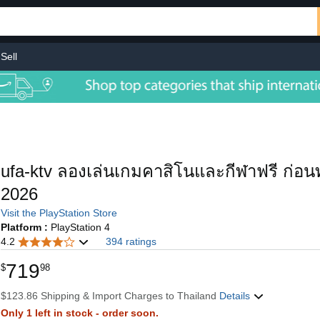
Sell
ufa-ktv ลองเล่นเกมคาสิโนและกีฬาฟรี ก่อน
2026
Visit the PlayStation Store
Platform :
PlayStation 4
4.2
394 ratings
719
$
98
$123.86 Shipping & Import Charges to Thailand
Details
Only 1 left in stock - order soon.