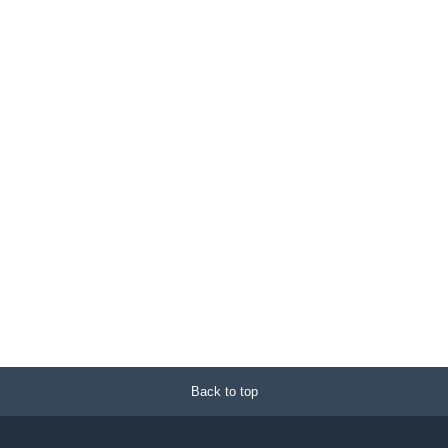
Back to top