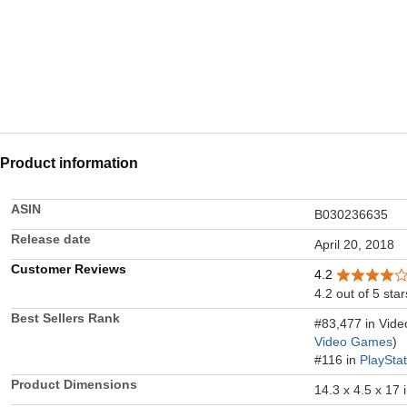
Product information
ASIN
B030236635
Release date
April 20, 2018
Customer Reviews
4.2
4.2 out of 5 star
Best Sellers Rank
#83,477 in Vid
Video Games
)
#116 in
PlaySta
Product Dimensions
14.3 x 4.5 x 17