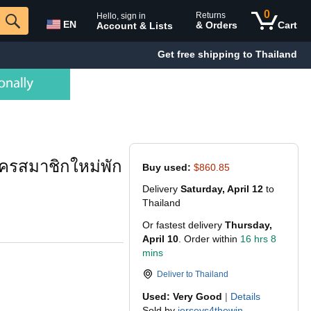
0
Returns
Hello, sign in
EN
& Orders
Cart
Account & Lists
Get free shipping to Thailand
ัครสมาชิกใหม่พัก
Buy used:
$860.85
Delivery
Saturday, April 12
to
Thailand
Or fastest delivery
Thursday,
April 10
. Order within
16 hrs 8
mins
Deliver to
Thailand
Used: Very Good
|
Details
Sold by
jerseys4thewin