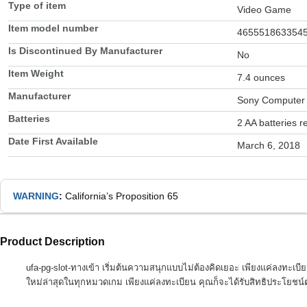
Type of item
Video Game
Item model number
465551863354
Is Discontinued By Manufacturer
No
Item Weight
7.4 ounces
Manufacturer
Sony Computer 
Batteries
2 AA batteries r
Date First Available
March 6, 2018
WARNING
:
California’s Proposition 65
Product Description
ufa-pg-slot-ทางเข้า เริ่มต้นความสนุกแบบไม่ต้องคิดเยอะ เพียงแค่ลงทะเบ
ใหม่ล่าสุดในทุกหมวดเกม เพียงแค่ลงทะเบียน คุณก็จะได้รับสิทธิประโยชน์