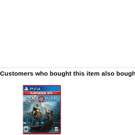
Customers who bought this item also bough