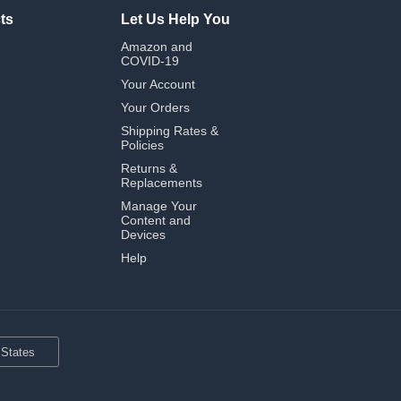
ts
Let Us Help You
Amazon and
COVID-19
Your Account
Your Orders
Shipping Rates &
Policies
Returns &
Replacements
Manage Your
Content and
Devices
Help
 States