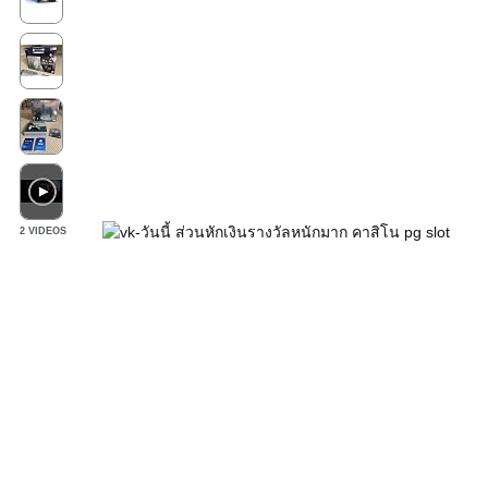
2 VIDEOS