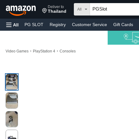
Deliver to
All
Thailand
PG SLOT
Registry
Customer Service
Gift Cards
All
›
›
Video Games
PlayStation 4
Consoles