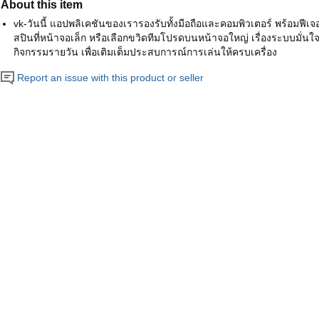
About this item
vk-วันนี้ แอปพลิเคชันของเรารองรับทั้งมือถือและคอมพิวเตอร์ พร้อมฟีเจอร
สปินที่หน้าจอเล็ก หรือเลือกขวิดทีมโปรดบนหน้าจอใหญ่ เรื่องระบบมั่นใจไ
กิจกรรมรายวัน เพื่อเติมเต็มประสบการณ์การเล่นให้ครบเครื่อง
Report an issue with this product or seller