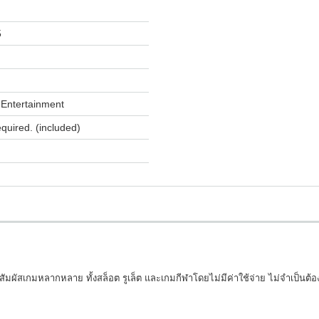
5
Entertainment
equired. (included)
้สัมผัสเกมหลากหลาย ทั้งสล็อต รูเล็ต และเกมกีฬาโดยไม่มีค่าใช้จ่าย ไม่จำเป็นต