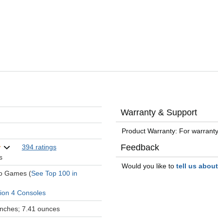
Warranty & Support
Product Warranty: For warranty
Feedback
394 ratings
s
Would you like to
tell us abou
eo Games (
See Top 100 in
tion 4 Consoles
 inches; 7.41 ounces