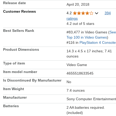
Release date
April 20, 2018
Customer Reviews
4.2
394
ratings
4.2 out of 5 stars
Best Sellers Rank
#83,477 in Video Games (
See
Top 100 in Video Games
)
#116 in
PlayStation 4 Console
Product Dimensions
14.3 x 4.5 x 17 inches; 7.41
ounces
Type of item
Video Game
Item model number
4655518633545
Is Discontinued By Manufacturer
No
Item Weight
7.4 ounces
Manufacturer
Sony Computer Entertainmen
Batteries
2 AA batteries required.
(included)