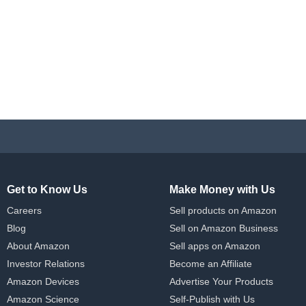
Get to Know Us
Make Money with Us
Careers
Sell products on Amazon
Blog
Sell on Amazon Business
About Amazon
Sell apps on Amazon
Investor Relations
Become an Affiliate
Amazon Devices
Advertise Your Products
Amazon Science
Self-Publish with Us