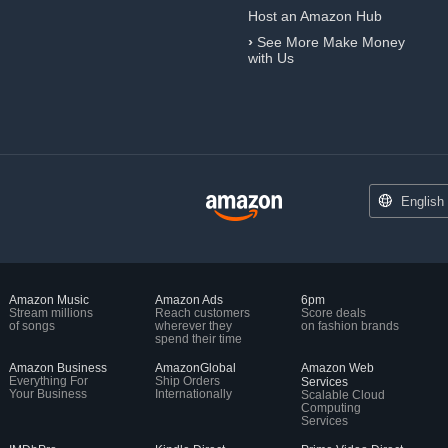
Host an Amazon Hub
›
See More Make Money
with Us
English
Amazon Music
Amazon Ads
6pm
Stream millions
Reach customers
Score deals
of songs
wherever they
on fashion brands
spend their time
Amazon Business
AmazonGlobal
Amazon Web
Everything For
Ship Orders
Services
Your Business
Internationally
Scalable Cloud
Computing
Services